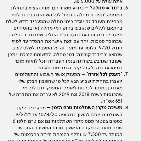
אינה עולה על 5,000 ₪.
בידוד = מחלה? –
כידוע משרד הבריאות הוציא בתחילת
המגיפה 'תעודת מחלה גורפת' לכל השוהים בבידוד לפיו
מבחינת העובד זה יוגדר כימי מחלה שהמעביד נדרש לשלם
בהתאם לכללים שנקבעו בחוק דמי מחלה (או בהסדרים
מיטביים במקום העבודה). בג"צ החליט שמדובר בהחלטה
שבחוסר סמכות. יחד עם זאת אישר את ההסדר עד לסוף
חודש 9/20. כלומר עד מועד זה על המעביד לשלם לעובד
שנמצא 'בבידוד קורונה' דמי מחלה. לתשומת ליבכם: יתכן
שעובד שנדבק בקורונה בזמן העבודה יוכל להיות מוכר
כנפגע עבודה ולקבל קיצבה מביטוח לאומי.
'מענק לכל אזרח' –
המענק אושר השבוע והתשלומים
יועברו בתחילת שבוע הבא לכל מי שחשבון הבנק שלו
מעודכן במוסד לביטוח לאומי. המענק ינתן לכל מי
שהכנסות בשנת 2018 וגם 2019 לא עברה את התקרה של
651 אש"ח.
משיכה מקרן השתלמות טרם הזמן –
מפקידים לקרן
השתלמות יוכלו למשוך בתקופה 10/8/20 עד 9/2/21
כספים בפטור ממס מקרן השתלמות גם אם טרם חלפו 6
שנים מועד ההפקדה הראשון. סכום המשיכה החודשי
המותר עד 7,500 ₪ ותלוי בהוכחת ירידה בהכנסות של
העמית או לחילופין חל"ת או פיטורין של העמית או בן זוגו.