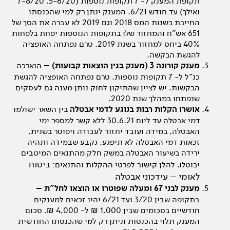
תקופת המענק ל- 7 תקופות נוספות (5-6/20, 7-8/20
ואילך) עד חודש 6/21. המענק ינתן רק למי שהכנסתו
החייבת בשנות המס 2018 וגם 2019 לא עברה את הסך של
651 אש"ח והמחזור שלו בתקופות הנוספות יפחת בלפחות
40% ביחס למחזור בשנת 2019. טרם נפתחה האופציה
להגשת הבקשה.
מענק קורונה 3 (מענק בגין הוצאות קבועות) –
הוארכה
כנ"ל ל- 7 תקופות נוספות. טרם נפתחה האופציה להגשת
הבקשות. יש לציין שהתיקון לחוק נותן מענה גם לעסקים
שנפתחו במהלך שנת 2020.
אושרו הקלות רבות בנוגע לדמי אבטלה
בין השאר ישולמו
דמי אבטלה עד ליום 30.6.21 ללא קשר למספר ימי
האבטלה, במידה ועובד יחזור לעבודה ויפוטר בשנית,
זכאות דמי האבטלה לא תיפגע. נקבע שבמידה ותהיה
ירידה בשיעור האבטלה במשק חלק מהתנאים המיטבים
ביטוח
יבוטלו. להלן קישור לפרטי ההקלות והתנאים:
לאומי – עידכוני אבטלה
מענק לבני 67 ומעלה שפוטרו או הוצאו לחל"ת –
בתקופה שבין 3/20 ועד 6/21 יהיו זכאים למענקים
חודשיים בסכומים שבין 1,000 ₪ ל- 4,000 ₪. סכום
המענק תלוי בהכנסות וניתן רק למי שהכנסתו החודשית