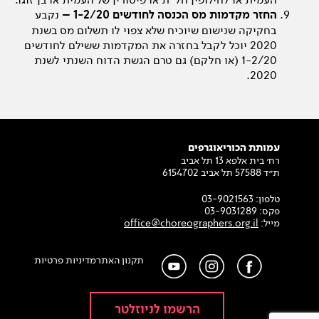
החזר מקדמות מס הכנסה לחודשים 1-2/20 –
נקבע
בחקיקה שנישום שיוכיח שלא צפוי לו תשלום מס בשנת
2020 יוכל לקבל בחזרה את המקדמות ששילם לחודשים
1-2/20 (או חלקם) גם טרם הגשת הדוח השנתי לשנת
2020.
עמותת הכוריאוגרפים
רח׳ בית אלפא 13 תל אביב
ת״ד 57588 תל אביב 6154702
טלפון:
03-9021563
פקס:
03-9031289
מייל:
office@choreographers.org.il
תקנון האתר
מדיניות פרטיות
הרשמו לניוזלטר