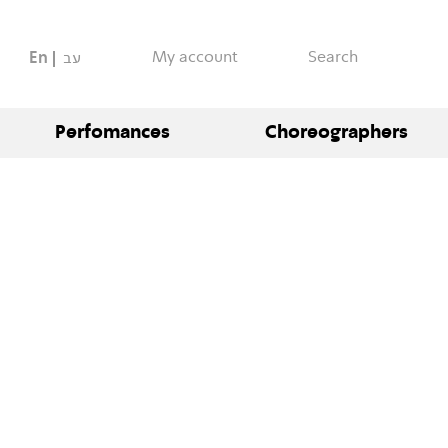
My account
Search
En
עב
Perfomances
Choreographers