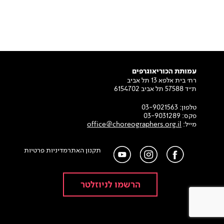
עמותת הכוריאוגרפים
רח׳ בית אלפא 13 תל אביב
ת״ד 57588 תל אביב 6154702
טלפון:
03-9021563
פקס:
03-9031289
מייל:
office@choreographers.org.il
תקנון האתר
מדיניות פרטיות
הרשמו לניוזלטר