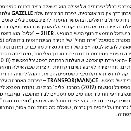
רכזי בכלל יצירותיה של איילה הוא בשאלה כיצד תכנים פמיניסט
יבחן דרך עין כוריאוגרפית. יצירת הביכורים שלה
GAZELLE
עלתה
זירת מחול בירושלים, ובהמשך הוזמנה להציג בפסטיבלים שונים 
ולם. היצירה מביאה מבט ביקורתי על האופן שבו הפרספקטיבה 
בישראל מוטמעת בגוף הנשי המופיע.
2HER
– 'אליה' הוא דואט
מסגרת פסטיבל 'זירת מחול' של הזירה הבינתחומית בירושלים
אפת להביא לבמה ייצוג של דמויות נשיות מורכבות, ומתבוננת ד
ה נשית- פמיניסטית בתכנים כמו רוך ואלימות, סימביוזה ונפרד
ת ים. זוהי יצירה לארבע נשים רקדניות- יוצרות שבה איילה חוקר
ר קהילת נשית אינקלוסיבית שמזמינה גם את הקהל לחוויה הדדית
בית של מפגש.
TRANSFOR(MAN)CE –
יצירתה האחרונה עלת
בבכורה בפסטיבל נפגשות (2019) במרכז 'כלים' בבת ים. נקודת המוצ
ש בין רעיונות כוריאוגרפים פמיניסטיים לבין מחשבה וגוף גברי מ
שני רקדנים גברים. זוהי יצירת מחול שהיא מעין "מעבדת מגדר"
ל גבריות ועל יחסים בין גברים, שואלת מה מותר ומה אסור, ומתבונ
פתיה.