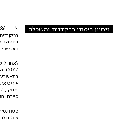
ניסיון בימתי כרקדנית והשכלה
בחפשה אח
העכשווי ול
2017
בת-שבע, ק
איריס ארז
יצחקי, טו
סיירה והו
סטודנטית
אינטגרטיב