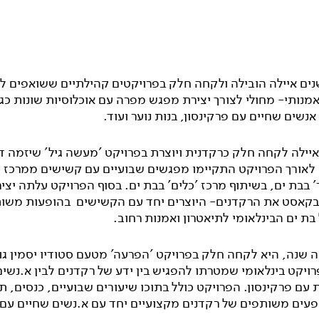
נים איילה הובילה ולקחה חלק בפרויקטים קהילתיים ששואפים ל
נותי- מחולי לצורך יצירת מפגש מפרה עם אוכלוסיות שונות כגו
נשים שחיים עם פרקינסון, בנות נוער ועוד.
- 2015 איילה לקחה חלק כרקדנית ויוצרת בפרויקט 'מעשה גיל' שיזמה ד
 לאורך הפרויקט התקיימו מפגשים שבועיים עם קשישים ממרכז י
' בבת ים, בשיתוף מרכז 'כלים' בבת ים. בסוף הפרויקט עלתה יצי
קאסט את הרקדנים- היוצרים יחד עם הקשישים בהופעות משו
בת ים הבינלאומי לתיאטרון ואמנות רחוב.
ה שנה, היא לקחה חלק בפרויקט 'הפרעה' מטעם סטודיו יסמין גו
ויקט בינלאומי שמטרתו להפגיש בין ידע של רקדנים לבין א.נשים
 עם פרקינסון. הפרויקט כולל בתוכו שיעורים שבועיים, כנסים, ת
ופעים משותפים של רקדנים מקצועיים יחד עם א.נשים שחיים עם