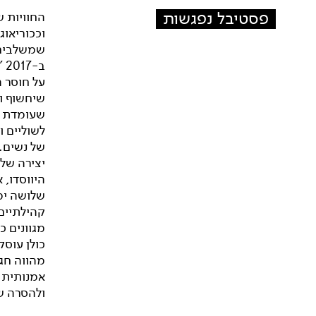
פסטיבל נפגשות
החוויות 
וככוריאוג
שמשלבים ב
ב-
על חוסר ה
שיחשוף ו
שעומדת ב
לשוליים ו
של נשים. 
יצירה של 
היווסדו,
שלושה ימ
קהילתיים.
מגוונים כ
כולן עוסק
מהווה חגי
אמנותית 
ולהסרה ש