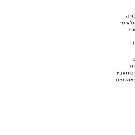
כורה
נלאומי
רי
רת
ם תעביר
אוגרפים.