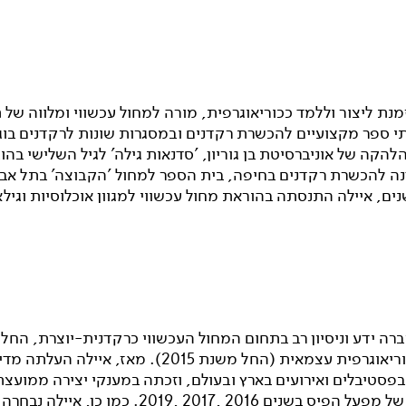
מנת ליצור וללמד ככוריאוגרפית, מורה למחול עכשווי ומלווה של 
תי ספר מקצועיים להכשרת רקדנים ובמסגרות שונות לרקדנים בוג
להקה של אוניברסיטת בן גוריון, 'סדנאות גילה' לגיל השלישי בהו
נה להכשרת רקדנים בחיפה, בית הספר למחול 'הקבוצה' בתל אביב
ים, איילה התנסתה בהוראת מחול עכשווי למגוון אוכלוסיות וגילא
ה ידע וניסיון רב בתחום המחול העכשווי כרקדנית-יוצרת, החלה
לפעול ככוריאוגרפית עצמאית (החל משנת 2015). מאז, אייל
בפסטיבלים ואירועים בארץ ובעולם, וזכתה במענקי יצירה ממועצ
והתרבות של מפעל הפיס בשנים 2016 ,2017 ,2019. כמו כן,