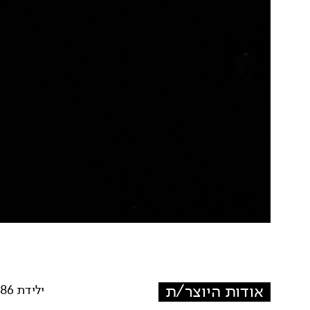
אודות היוצר/ת
ילידת 1986. כוריאוגרפית ורקדנית עצמאית, יוזמת ומנהלת 'פסטיבל נפגשות'.