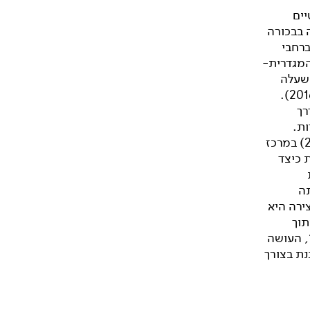
יים
 בבכורה
ברחבי
המגדרית-
 שעלה
(2016).
רך
ות.
-היא יצירת קווארטט שהעלתה בבכורה בפסטיבל נפגשות (2018) במרכז
ת כיצד
ה
א ליצירה היא
תוך
, העושה
נת בצורך