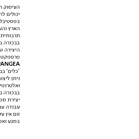
העיסוק המ
יכולים לה
בפסטיבל 
הארץ והע
תרבותית 
בבכורה ב
היצירה שו
פרספקטיב
PANGEA
'כלים' בב
ניתן ליצו
ואלטרנטי
יצירת מפג
עבודה עם 
זום אין ע
במגע ואמ