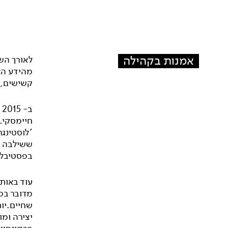
אמנות בקהילה
לאורך הש
מהידע האמ
קשישים, א
ב
חיימסקי.
'לוסטינגר
ששילבה ב
בפסטיבל 
עוד באות
מדובר בפר
שחיים.יות
יצירה ומ