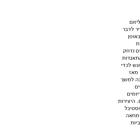
יזום
יר לדבר
אופן
ת
ם נדחק
התאגדות
גש לכדי
 מאז
נה למשך
ים
יומים
. היצירות
פסטיבל
 מחאה
יות