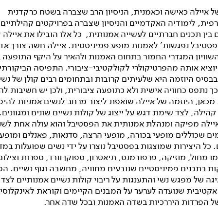
של איילה כאישה וכאמנית, הניסיון הרב שצברה בשטח כרקדנית
רפית, לימודיה האקדמיים והניסיון שצברה בפרויקטים קהילתיים
ין תכנים חברתיים לעשייה אמנותית, כל אלו הובילו את איילה ל
2017 'פסטיבל נפגשות' לאמנות מופע פמיניסטית. איילה חשה צורך אד
שוויון המגדרי החמור בתחום האמנות ולהאיר על היקף התופעה ב
יוציא אותה מהפרטיקולרי לקולקטיבי-ציבורי. התפיסה הביקורתי
בסיס היוזמה היא שלעיתים קרובות ובתחומים רבים קולן של נשי
כך נתפס כחוויה אישית ולא כתופעה ציבורית, ולכן יש חשיבות ל
מכאן, היוזמה של איילה שואפת ליצור מרחב לנשים אמניות להיפ
קהילה, לצד שימת דגש על ייצוג של קולות נשיים שונים ומגוונים.
 איילה מפיקה ומנהלת אמנותית את הפסטיבל והוא עולה אחת לש
ים שכוללים מופעי בכורה, מופעי הרצה, סדנאות, פאנלים ומופע
 כל היצירות שמוצגות בפסטיבל נוצרו על ידי נשים שפועלות במד
מו מחול, מוזיקה, פרפורמנס, תיאטרון, ספוקן וורד, ספרות וצילום
ות בתכנים פמיניסטיים שנובעים מחוויה, מחשבה וגוף נשיים. ה
גה של מפגש נשי והתענגות על ריבוי קולות נשיים אמנותיים לצד
אקטיבית שנועדה לערער על המבנים הקיימים וקוראת לאינקלוסיב
ל הפרדות היררכיות בשדה האמנות ובכל שדה אחר.