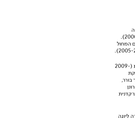
ה
בריקודים סלוניים ולטינו אמריקאיים והייתה אלופת הארץ בתחום (2000-2003).
ם המחול
לאחר לימודי המחול איילה נכנסה לשדה המחול העכשווי כרקדנית עצמאית (2009-
הקת
בורר,
ונן
כרקדנית
 ליוגה