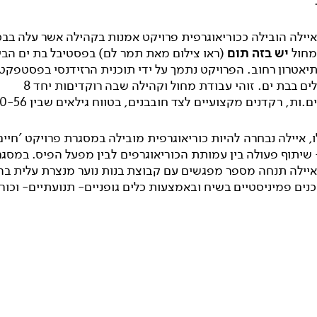
.
- 2017 איילה הובילה ככוריאוגרפית פרויקט אמנות בקהילה אשר עלה בב
מחול
יש בזה תום
(ראו צילום מאת תמר לם) בפסטיבל בת ים הבי
יאטרון רחוב. הפרויקט נתמך על ידי תוכנית הרזידנסי בפסטפקטו
ובמרכז כלים בבת ים. זוהי עבודת מחול וקהילה שבה רוקדיםות יחד 8
ות, רקדנים מקצועיים לצד חובבנים, בטווח גילאים שבין 10-56.
, איילה נבחרה להיות כוריאוגרפית מובילה במסגרת פרויקט 'חיים
 שיתוף פעולה בין עמותת הכוריאוגרפים לבין מפעל הפיס. במסג
איילה תנחה מספר מפגשים עם קבוצת בנות נוער מנצרת עלית בה
נים פמיניסטיים בשיח ובאמצעות כלים גופניים- תנועתיים- וכורי