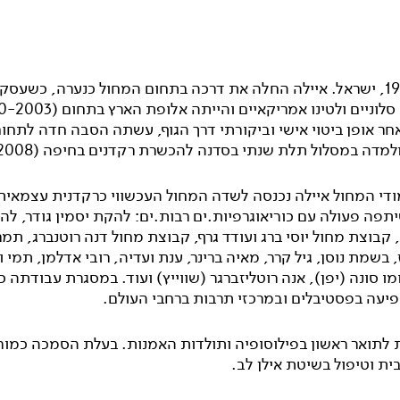
ילידת 1986, ישראל. איילה החלה את דרכה בתחום המחול כנערה, כשעסק
ר אופן ביטוי אישי וביקורתי דרך הגוף, עשתה הסבה חדה לתחו
מדה במסלול תלת שנתי בסדנה להכשרת רקדנים בחיפה (2005-2008).
) ושיתפה פעולה עם כוריאוגרפיות.ים רבות.ים: להקת יסמין גודר, ל
בוצת מחול יוסי ברג ועודד גרף, קבוצת מחול דנה רוטנברג, תמר 
, בשמת נוסן, גיל קרר, מאיה ברינר, ענת ועדיה, רובי אדלמן, תמי ור
מו סונה (יפן), אנה רוטליזברגר (שווייץ) ועוד. במסגרת עבודתה 
פיעה בפסטיבלים ובמרכזי תרבות ברחבי העולם.
 לתואר ראשון בפילוסופיה ותולדות האמנות. בעלת הסמכה כמורה
ית וטיפול בשיטת אילן לב.