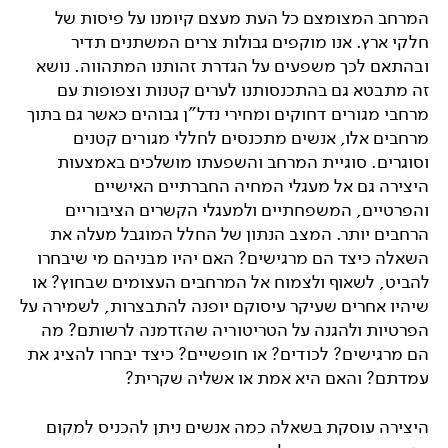
המרחב המצומצם כל העת מעצם קיומנו על פיסות של
חלקי ארץ. אנו מוקפים גבולות צרים המשתנים תדיר
ובהתאם לכך משפעים על הגדרת זהותנו המתהווה. נושא
זה מתבטא גם בהתכנסותנו לערים קטנות וצפופות עם
מרחבי מגורים דחוקים ומחירי נדל"ן גבוהים כאשר גם בתוך
מרחבים אלו, אנשים מתכנסים לחללי מגורים קטנים
וסוגרים. סוגיית המרחב והשפעתו מושלכים באמצעות
היצירה גם אל מעגלי המחיה החברתיים האישיים
והפרטיים, המשפחתיים ולמעגלי הקשרים הציבוריים
הרחבים יותר. המצב הנתון של החלל המוגבל מעלה את
השאלה כיצד הם מרגישים? האם יהיו מבניהם מי שיבחרו
להביט, לשאוף ולצמוח אל המרחבים העצומים שבחוץ? או
שיהיו אחרים שעיקר עיסוקם יופנה להתבצרות, לשמירה על
הפרטיות ולהגנה על הטריטוריה שהזדמנה לרשותם? מה
הם מרגישים? לכודים? או חופשיים? כיצד יבחרו להציג את
עמדתם? והאם היא אמת או אשליה שקרית?
היצירה עוסקת בשאלה כמה אנשים ניתן להכניס למקום