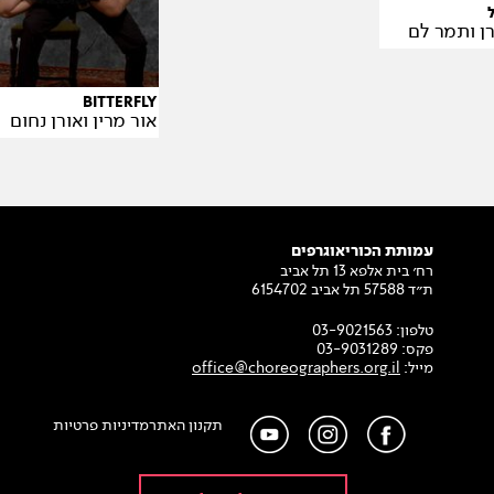
רן ותמר לם
BITTERFLY
אור מרין ואורן נחום
עמותת הכוריאוגרפים
רח׳ בית אלפא 13 תל אביב
ת״ד 57588 תל אביב 6154702
טלפון:
03-9021563
פקס:
03-9031289
מייל:
office@choreographers.org.il
תקנון האתר
מדיניות פרטיות