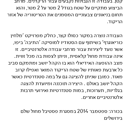
קטן. בעבודה זו הגבולות נקבעים עבור הרקדנים. מרחב
הביצוע מתקיים על שטח בגודל 2 מטר על 2 מטר, והוא
תחום בניאונים צבעוניים המסמנים את הטריטוריה של אזור
הריקוד.
העבודה נוצרה במקור כסולו קצר, כחלק מפרויקט 'מלחין
כוריאוגרף' בשיתוף עם הסטודיו למוסיקה 'התיבה' ביפו,
אשר נועד ליצירות עבור מרחבי עבודה אלטרנטיביים. זו
אינה עבודת מחול קלאסית, וניתן לצפות בה מכל זווית.
מצב ההופעה האידיאלי הוא בו הקהל יושב ומתמקם סביב
כל ארבעת פאותיו של שטח הריקוד המואר ואפילו קרוב
מאוד. כמובן שניתן להציגה גם על במה סטנדרטית כאשר
הקהל יושב באולם . היצירה תוכננה ומיועדת להצגה
בגלריות, תערוכות, במות סטנדרטיות ואירועי תרבות
אלטרנטיביים אחרים.
בכורה: ספטמבר 2014 במסגרת פסטיבל מחול שלם
בירושלים