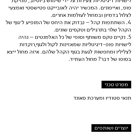
לישויות דיגיטליות צעירות על ידי שימוש ביוטיוב, מוזיקת
פופ, ואייפונים. המכשיר יהיה לאובייקט פטישסטי ואמצעי
לצלול בדמיון ובמחול לעולמות אחרים.
4. השתתפות קהל – נבדוק את היחס של המופיע ל׳גוף של
הקהל שלו׳ בתרגילים וטקסים שונים.
5. נקיים טקס משותף וסופי של כל האלמנטים – נהיה
לישויות פופ-דיגיטליות שמאזינות לקול ולגוף,רוקדות
לצליליו ומחפשות לגעת בגוף הקהל שלהם. איזה מחול ייצא
בסופו של דבר? מחול העתיד.
מפרט טכני
תנאי סטודיו ומערכת סאונד
יוצרים ושותפים