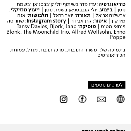
כוריאוגרפיה
: עדו פדר בשיתוף יולי קובבסניאן ובשמת
נוסן
| ביצוע
: יולי קובבסניאן בשמת נוסן
| ייעוץ מוזיקלי
:
אבשלום אריאל
| תאורה
: יואב בראל
| תלבושות
: אנה
מירקין
| איפור
: קרן אבידר
|
Instagram story
: שחר סה
ויוחאי מטוס
| מוסיקה
: Tansy Davies, Bjork, Jaap
Blonk, The Moonchild Trio, Alfred Wolfsohn, Enno
Poppe
בתמיכה של: משרד התרבות, מרכז תרבות מנדל, עמותת
הכוריאוגרפים
לפרטים נוספים