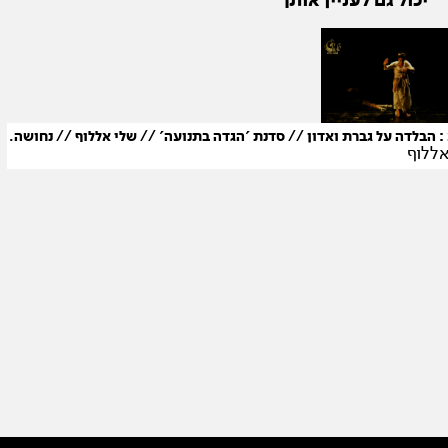
יכול גם לעניין אותך
: הבלדה על גברת ואדון // סדנת 'הגדה בתנועה' // שלי אללוף // נחושה.
אללוף