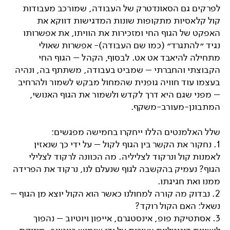
לפרקים גם הסאונדטרק של העבודה, שמורכב מעבודות
קול קלאסיות מתקופות שונות המדגישות דווקא את
האפקט של הגוף החי ומזכירות את הוויתו, את אפשרותו
נגיד ״להתגרד״ (כמו שם העבודה)- אפשרות שאולי
מתחילה להיאבד אט אט. לבסוף, הקהל – הגוף החי
הקבוצתי והחברתי – שמביט בעבודה, משתתף בה, ונהיה
בעצמו עוד חוויה גופנית שהמחול מבקש לשמור ולהרחיב
– מפני שגם היא דרך לקדש ולשמור את הגוף האנושי,
המתבונן-מעורב-משקף.
שלל האלמנטים הללו ייחקרו בחמישה מפגשים:
1. נחקור את הקשר בין הגוף לקול – על ידי כך שנאזין
לאמנות קול ונרקוד לצליליה. מה הכוונה לרקוד לצלילי
הגוף? נעמיק בהקשבה לגוף שנעלם לנו, נרקוד את הפרידה
ממנו ואת חגיגתו.
2. נבדוק מה קורה למחולנו כאשר הוא הקול יוצא מן הגוף –
נשאל: האם הקול רוקד?
3. אסתטיקת פופ, אינסטגרם, אייפון ויוטיוב – נהפוך