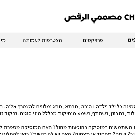
ים
פרויקטים
הצטרפות לעמותה
מיד
מינה כל ילד וילדה+הורה, סבתא, סבא ומלווים להצטרף אליה. ב
ת, נתבונן, נשתתף, נשמע מוסיקות מכללל מיני סוגים. נרקוד נדמ
ו משתמשים במוסיקה בהופעות מחול? האם המוסיקה מספרת לנו
וב? שמח? מפחיד או מצחיק? האם יש לה רגשות? בואו להחליט אי