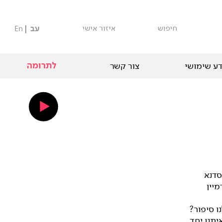
חיפוש
איזור אישי
עב
En
לתרומה
ע שימושי
צור קשר
סדנא
יין
 סיפור?
תנו יחד