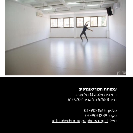
עמותת הכוריאוגרפים
רח׳ בית אלפא 13 תל אביב
ת״ד 57588 תל אביב 6154702
טלפון:
03-9021563
פקס:
03-9031289
מייל:
office@choreographers.org.il