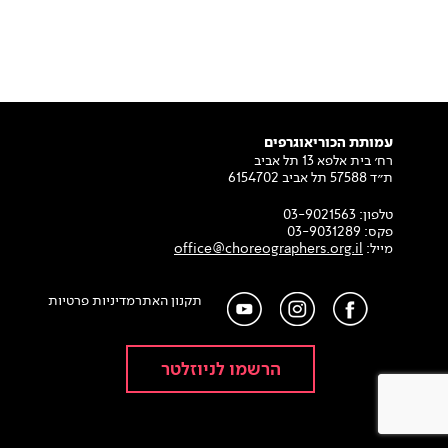
עמותת הכוריאוגרפים
רח׳ בית אלפא 13 תל אביב
ת״ד 57588 תל אביב 6154702
טלפון:
03-9021563
פקס:
03-9031289
מייל:
office@choreographers.org.il
תקנון האתר
מדיניות פרטיות
הרשמו לניוזלטר