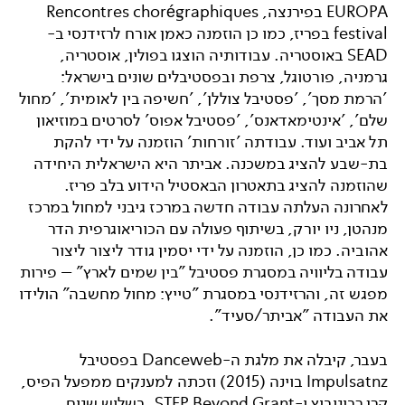
EUROPA בפירנצה, Rencontres chorégraphiques
festival בפריז, כמו כן הוזמנה כאמן אורח לרזידנסי ב-
SEAD באוסטריה. עבודותיה הוצגו בפולין, אוסטריה,
גרמניה, פורטוגל, צרפת ובפסטיבלים שונים בישראל:
'הרמת מסך', 'פסטיבל צוללן', 'חשיפה בין לאומית', 'מחול
שלם', 'אינטימאדאנס', 'פסטיבל אפוס' לסרטים במוזיאון
תל אביב ועוד. עבודתה 'זורחות' הוזמנה על ידי להקת
בת-שבע להציג במשכנה. אביתר היא הישראלית היחידה
שהוזמנה להציג בתאטרון הבאסטיל הידוע בלב פריז.
לאחרונה העלתה עבודה חדשה במרכז גיבני למחול במרכז
מנהטן, ניו יורק, בשיתוף פעולה עם הכוריאוגרפית הדר
אהוביה. כמו כן, הוזמנה על ידי יסמין גודר ליצור ליצור
עבודה בליוויה במסגרת פסטיבל "בין שמים לארץ" – פירות
מפגש זה, והרזידנסי במסגרת "טייץ: מחול מחשבה" הולידו
את העבודה "אביתר/סעיד".
בעבר, קיבלה את מלגת ה-Danceweb בפסטיבל
Impulsatnz בוינה (2015) וזכתה למענקים ממפעל הפיס,
קרן רבינוביץ ו-STEP Beyond Grant. בשלוש שנים