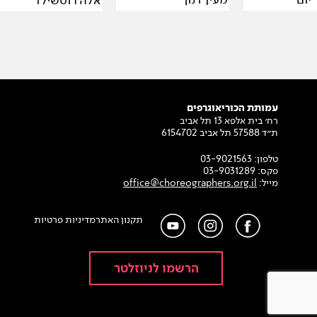
עמותת הכוריאוגרפים
רח׳ בית אלפא 13 תל אביב
ת״ד 57588 תל אביב 6154702
טלפון:
03-9021563
פקס:
03-9031289
מייל:
office@choreographers.org.il
תקנון האתר
מדיניות פרטיות
הרשמו לניוזלטר