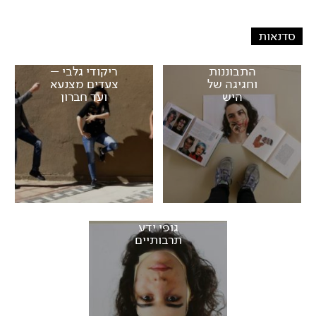
סדנאות
התבוננות
ריקודי גלבי –
וחגיגה של
צעדים מצנעא
היש
ועד חברון
גופי ידע
תרבותיים