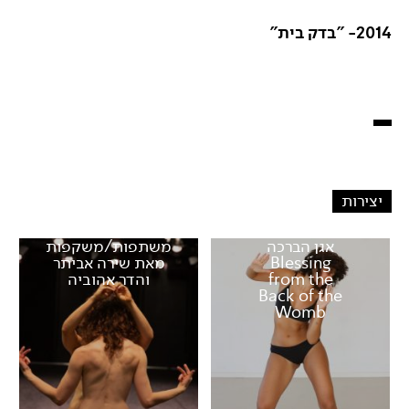
2014- "בדק בית"
יצירות
אגן הברכה
משתפות/משקפות
Blessing
מאת שירה אביתר
from the
והדר אהוביה
Back of the
Womb