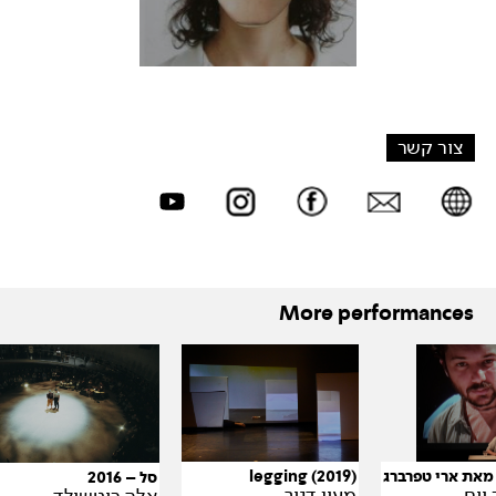
צור קשר
More performances
legging (2019)
מאת ארי טפרברג
סל – 2016
מעין דנוך
יום
אלה רוטשילד