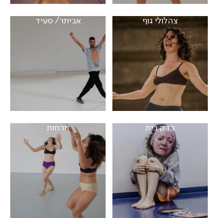
צהלולי גוף
אביתר/ סעיד
בדק בית
זורחות