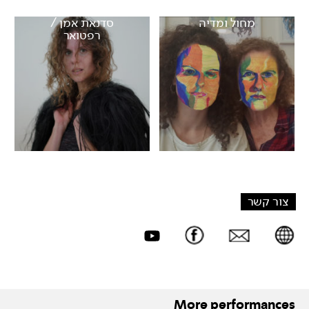
מחול ומדיה
סדנאת אמן /
רפטואר
צור קשר
More performances