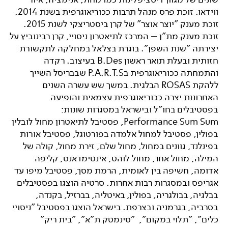
ווידאו. זוכת פרס מנהל תרבות ככוריאוגרפית בשנת 2014.
זוכת מענק "יוצר אוצר" של קרן ביסטריצקי לשנת 2015.
זוכת מענק מת"ן – המרכז לתיאטרון ניסויי, קרן רבינוביץ על
יצירתה "שנת השפן". בוגרת בצלאל במחלקה לתקשורת
חזותית ובעלת תואר ראשון B.Des בעיצוב. רקדה
והתמחתה ככוריאוגרפית בP.A.R.T.S שבבריסל השייך
ללהקת ROSAS הבלגית. במשך שש עשרה השנים
האחרונות יצרה ככוריאוגרפית עצמאית והופיעה
בפסטיבלים בחו"ל ובישראל במסגרות שונות:
Performance Sum Sum, פסטיבל לתיאטרון מחול לובלין
בפולין, פסטיבל למחול אלמדה בפורטוגל, פסטיבל אורות
בפינלנד, גוונים במחול, מחול שלם, זירת מחול, קולה של
המילה, מחול אחר, מחול לוהט, אינטימדאנס, קליפה
אדומה, חשיפה בין לאומית, הרמת מסך, פסטיבל מיפו עד
אגריפס ובמסגרות רבות אחרות. סרטיה הוצגו בפסטיבלים
בבלגיה, בבולגריה, בפולין, באיטליה, בברזיל, בקנדה,
בסרביה, בגרמניה ובצרפת. בישראל הוצגו בפסטיבל "ניסויי
כלים", "תלוי במקום", "סינמטק ת"א", "בית ריק"