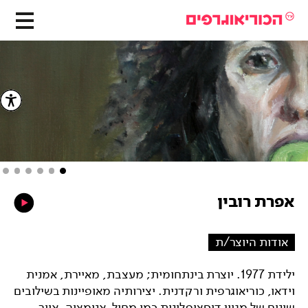
אפרת רובין
אודות היוצר/ת
ילידת 1977. יוצרת בינתחומית; מעצבת, מאיירת, אמנית
וידאו, כוריאוגרפית ורקדנית. יצירותיה מאופיינות בשילובים
שונים של מגוון דיסציפלינות כמו מחול, אנימציה, איור