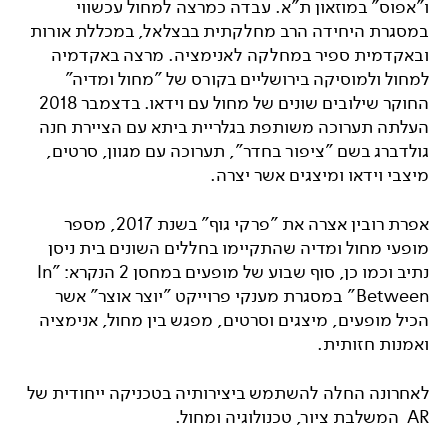
ו"אפוס" במוזאון ת"א. עבדה כמרצה למחול עכשווי
במסגרת היחידה הרב מחלקתית בבצלאל, במכללת אורות
ובאקדמית ספיר במחלקה לאנימציה. מרצה באקדמיה
למחול ולמוסיקה בירושליים בקורס של "מחול ומדיה"
החוקר שילובים שונים של מחול עם וידאו. בדצמבר 2018
העלתה תערוכה משותפת בגלריית ביתא עם הציירת חנה
גולדברג בשם "ציפור בחדר", תערוכה עם מגוון, סרטים,
מיצבי וידאו ומיצגים אשר יצרה.
אפרת רובין אצרה את "פרקי גוף" בשנת 2017, מספר
מופעי מחול ומדיה שהתקיימו בחללים השונים בית ניסן
נתיב וכמו כן, סוף שבוע של מופעים במחסן 2 הנקרא: "In
Between" במסגרת מענקי פרוייקט "יוצר אוצר" אשר
הכיל מופעים, מיצגים וסרטים, מפגש בין מחול, אנימציה
ואמנות חזותית.
לאחרונה החלה להשתמש ביצירותיה בטכניקה ייחודית של
AR המשלבת ציור, טכנולוגיה ומחול.