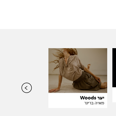
ספירה 43 מארחת
קוגן ומיכל נתן
והיצירה THISISPAIN
ספירה
יער Woods
מאיה ברינר