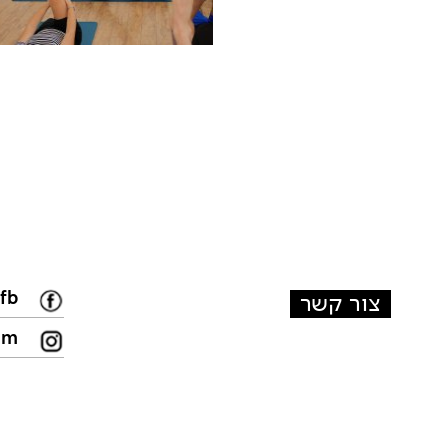
fb
צור קשר
am