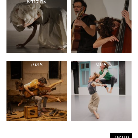
עם קודש
ארוס
אופק
סדנאות