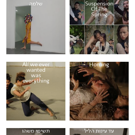
Suspension
שלמה
Of The
Spring
All we ever
Homing
wanted
was
everything
עד עינות הליל
תשימי משהו