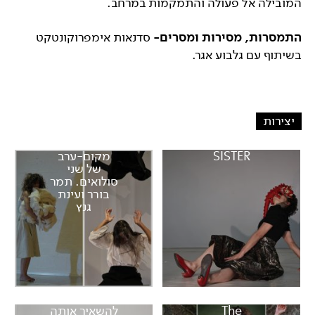
המובילה אל פעולה והתמקמות במרחב.
התמסרות, מסירות ומסרים-
סדנאות אימפרוקונטקט
בשיתוף עם גלבוע אגר.
יצירות
SISTER
מקום-ערב
של שני
סולואים. תמר
בורר ועינת
גנץ
The
להשאיר אותה