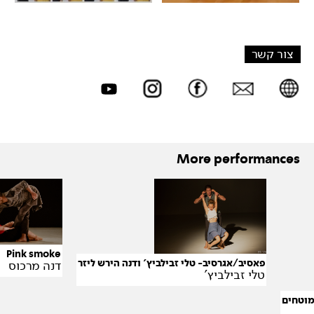
צור קשר
More performances
Pink smoke
פאסיב/אגרסיב- טלי זבילביץ' ודנה הירש ליזר
דנה מרכוס
טלי זבילביץ'
מוטחים