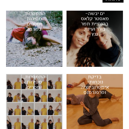
ים יבשה-
התמסרות,
מאסטר קלאס
מסירות
בהנחיית תמר
ומסרים
בורר ועינת
במדבר
גנץ
בדיקת
התמסרות,
נוכחות-
מסירות
אימפרוביזציה
ומסרים
ופרפורמנס