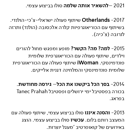
2021 –
להשאיר אותה שלמה
סולו בביצוע עצמי.
2017-
Otherlands
שיתוף פעולה ישראלי-צ'כי-הולנדי.
בשיתוף עם הכוריאוגרפיות קלרה אלכסובה (הולנד) ותרזה
לנרובה (צ'כיה).
2015-
למה? מה? הקשר?
מופע ומפגש מחול להורים
וילדים, שיתוף פעולה עם הכוריאוגרפית שלומית
פונדמינסקי.
iWoman
שיתוף פעולה עם הכוריאוגרפית
שלומית פונדמינסקי והמלחינה דגנית אלייקים.
2014-
בסך הכל ביקשנו את הכל
–
גירסה מחודשת
.
בכורה בפסטיבל ימי ירושלים ופסטיבל Tanec Prahah
בפראג.
2013-
והסנה איננו
סולו בביצוע עצמי, שיתוף פעולה עם
המעצב רותם בלום.
עכשיו
סולו בביצוע עצמי. הוצג
באירועים של קואופרטיב 'מעגל יוצרות.