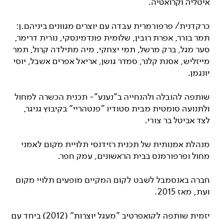
איטליה וקרואטיה.
כרקדנית/ פרפורמרית עבדה עם יוצרים מגוונים ביניהם.ן:
תמר בורר, אפרת רובין, שלומית פונדמינסקי, נורית דרימר,
סער מגל, ברק מרשל, תמי יצחקי, מיה מתילדה קרול, תמר
מייזליש, אסנת קלנר, סמדר גושן, אריאל אפרים אשבל, יוסי
יונגמן.
שותפה להובלה ולהנחייה ב"נענע"- תכנית הכשרה למחול
ולתנועה סומטית מבית סטודיו "פנטהריי" בקיבוץ גניגר,
לצד אביטל בר צורי.
מנהלת אמנותית של תכנית רזידנסי תלויית מקום לאמני
מחול ופרפורמנס בבית הראשונים, עמק חפר.
חברה באנסמבל לשבט לקום המקיים מופעים תלויי מקום
ועת, מאז 2015.
יזמית שותפה לקואפרטיב "מעגל יוצרות" (2012) ביחד עם