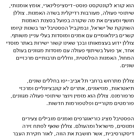
הוא קורא לקונטקסט פוסט-דיסציפלינארי, אומץ אומנותי,
שיתופי פעולה, מעורבות רדיקלית בשדה האמנות. צוללן
חושף ומעצים את מה שקורה בפועל בסצנת האמנות
השוקקת של ישראל, ובמקביל הפסטיבל יצר בשנות קיומו
קשרים בינלאומיים עם אמנים ומוסדות בעלי עניין משותף.
צוללן ידוע בעצמאותו ובכך שאינו קשור ישירות באתר מוסדי
אחד, אך פועל בשיתוף פעולה עם מוסדות מגוונים בעולם
המחול, האמנות הפלסטית, וחללים תרבותיים מרכזיים
שונים.
צוללן מתרחש ברחבי תל אביב-יפו בחללים שונים,
תיאטראות, מוזיאונים, אתרים לא קונבציונליים ומרכזי
פרפורמנס. צוללן הוא מזמין ויוצר שיתופי פעולה מגוונים,
פורמטים מקוריים ופלטפורמות חדשות.
הפסטיבל מציג כוריאוגרפים ואמנים מובילים צעירים
ומנוסים, מישראל ומהעולם. צוללן שואף לפתח זירה
דיסקורסיבית, אשר חושבת את הווה, לאור חקירת העבר