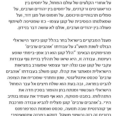
על אחורי הקלעים של עולם המחול, על יחסים בין
כוריאוגרפים ורקדנים, על יחסים בין יהודים וערבים, על
סמלים תרבותיים וניכוסם, על חומוס ועל מגן דוד, ועל
שמאלנותו הפסיבית של קוגן עצמו- כזו שמטיפה לשיתוף
פעולה בין יהודים וערבים, אולם לא עושה דבר בנידון.
מעגל המבקרים בישראל בחר בהלל קוגן כיוצר הישראלי
הבולט לשנת תשע"ג על עבודתו 'אוהבים ערבים'
מהנימוקים הבאים: "הלל קוגן הוא רב אמן-בימתי שופע
רעיונות. עבודה זו, היא שיאו של תהליך בניית גוף עבודות
עקבי של קוגן שבו נגלה יוצר עצמאי שמעורב במציאות
הישראלית ומאתגר את קהלו. קוגן משלב בעבודתו 'אוהבים
ערבים' טכסט אינטליגנטי, שנון וחתרני שמכריח את הצופה
להביט במראה, ובה בעת הוא שולח חיצים אל עבר המחול
הישראלי העכשווי ומנתח בחן והומור בסכין חדה את
התנהלותו. במבט מפוקח, הוא אף מעמיד את עצמו בנתיב
הירי. ב'אוהבים ערבים' קוגן מצליח להביא עבודה מורכבת
אך קוהרנטית שבה תנועה, טכסט ואמנות הפרפורמנס
כרוכים זה בזה ובשיווי משקל, דווקא במבנה אינטואיטיבי