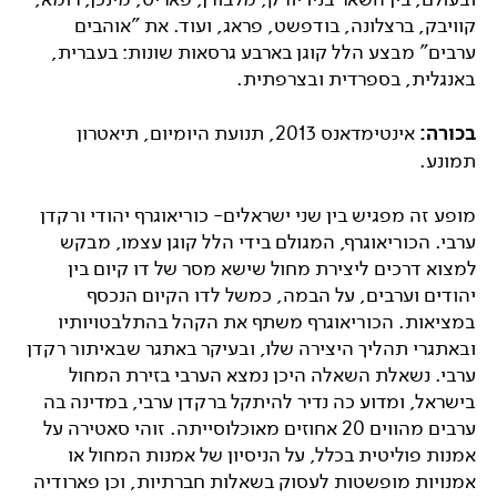
קוויבק, ברצלונה, בודפשט, פראג, ועוד. את "אוהבים
ערבים" מבצע הלל קוגן בארבע גרסאות שונות: בעברית,
באנגלית, בספרדית ובצרפתית.
בכורה:
אינטימדאנס 2013, תנועת היומיום, תיאטרון
תמונע.
מופע זה מפגיש בין שני ישראלים- כוריאוגרף יהודי ורקדן
ערבי. הכוריאוגרף, המגולם בידי הלל קוגן עצמו, מבקש
למצוא דרכים ליצירת מחול שישא מסר של דו קיום בין
יהודים וערבים, על הבמה, כמשל לדו הקיום הנכסף
במציאות. הכוריאוגרף משתף את הקהל בהתלבטויותיו
ובאתגרי תהליך היצירה שלו, ובעיקר באתגר שבאיתור רקדן
ערבי. נשאלת השאלה היכן נמצא הערבי בזירת המחול
בישראל, ומדוע כה נדיר להיתקל ברקדן ערבי, במדינה בה
ערבים מהווים 20 אחוזים מאוכלוסייתה. זוהי סאטירה על
אמנות פוליטית בכלל, על הניסיון של אמנות המחול או
אמנויות מופשטות לעסוק בשאלות חברתיות, וכן פארודיה