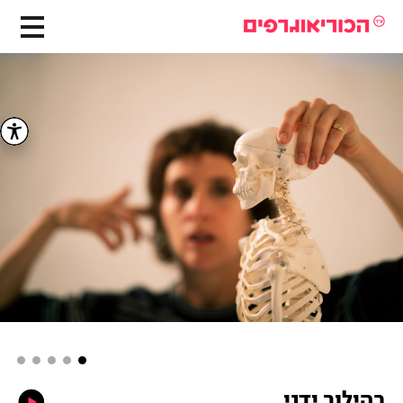
בהילוך ידני