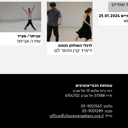
25.01.
א
אביתר/ סעיד
שירה אביתר
לרגלי השולחן הנמוג
דיוויד קרן ותמר לם
עמותת הכוריאוגרפים
רח׳ בית אלפא 13 תל אביב
ת״ד 57588 תל אביב 6154702
טלפון:
03-9021563
פקס:
03-9031289
מייל:
office@choreographers.org.il