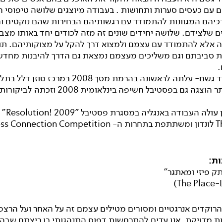
 עם כעסים סערות ותחושות . בעבודה מיוצגים שלושה טיפוסי ה
רכיהם המגוונות להתמודד עם רגשותיהם הבחירות שהם נוקטים 
 שלצידם. שלושה יחידים שונים זה מזה לכודים יחד באותו מצב נת
ה אלא להתמודד עם עצמם ולמצוא דרך להקל על מצוקותיהם. תו
ת סביבתם וגם משליכים מעצמם נמצאת גם הדרך להיבנות מחדש
בפנים יורד גשם- עלתה לראשונה בהרמת מסך 2008 במרכז סוז
מאוחר יותר הוצגה גם בפסטיבל חשיפה בינלאומית 2008
לאחר מכן עולה ה
The Place לונדון ומשתתפת בתחרות ה- onnection Competition
ת:
ק פיזי ומאתגר"
רוקדים אנרגטיים ומסורים מטילים עצמם זה על האחר ועל הרצפ
 מדויקת. אנו עדים להתרחשות דפוס התנהגותי בו ריצתם שבה 