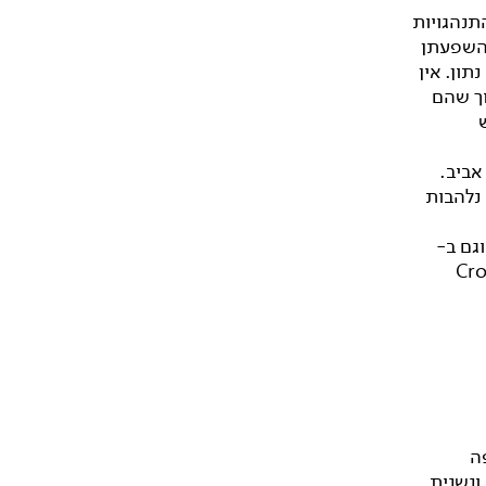
תנהגויות
והשפעתן
ון. אין
ך שהם
ן דלל בתל אביב.
 וזכתה לביקורות נלהבות
עבודה באנגליה במסגרת פסטיבל "Resolution! 2009" וגם ב-
Cross C
ה
ונשנית