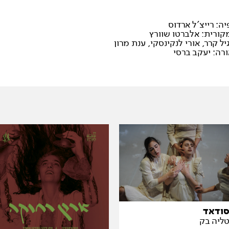
יה: רייצ'ל ארדוס
קורית: אלברטו שוורץ
יל קרר, אורי לנקינסקי, ענת מרון
רה: יעקב ברסי
ודאד
ליה בק