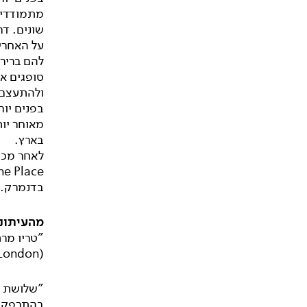
מתמודדים
שונים. ד
על האחרים
להם בריר
סופגים א
ולהתעצם.
בארץ.
בדנמרק.
מהעיתונו
"טריו מרת
(The Place-London)
"שלושת ה
בהתרפקות