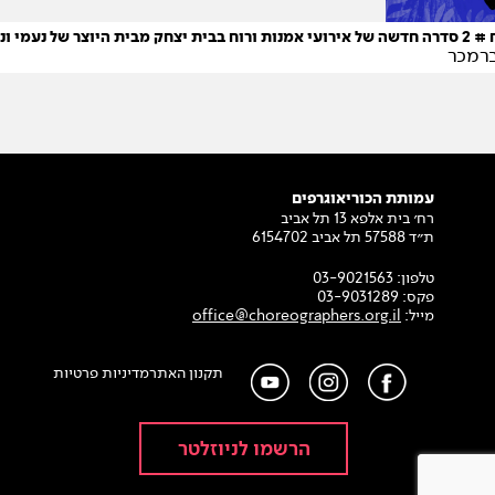
ית היוצר של נעמי ונטע
ברמכר
עמותת הכוריאוגרפים
רח׳ בית אלפא 13 תל אביב
ת״ד 57588 תל אביב 6154702
טלפון:
03-9021563
פקס:
03-9031289
מייל:
office@choreographers.org.il
תקנון האתר
מדיניות פרטיות
הרשמו לניוזלטר