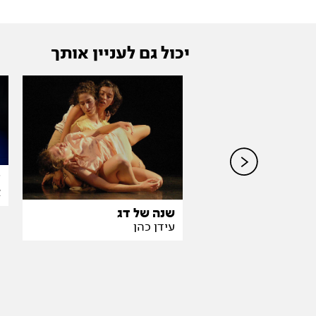
יכול גם לעניין אותך
2
א
.מ.ה לכל המשפחה-
שנה של דג
עידן כהן
מר