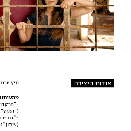
אודות היצירה
תקשורת ב
מהעיתונו
-"הרקדן 
("הארץ", 
-"דור-כה
(עיתון "נ