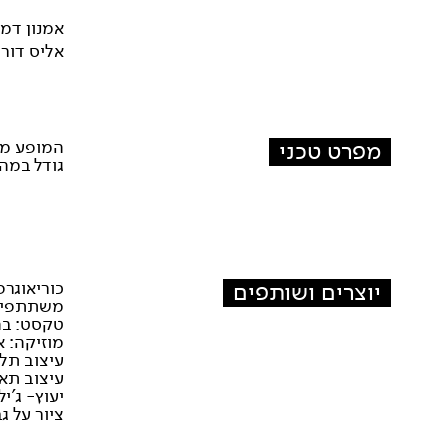
אמנון דמת
אליס דור
מפרט טכני
המופע מת
גודל במה מ
יוצרים ושותפים
כוריאוגרפ
משתתפים:
טקסט: בה
מוזיקה: א
עיצוב תלב
עיצוב תאו
יעוץ- ג'יל
ציור על ג