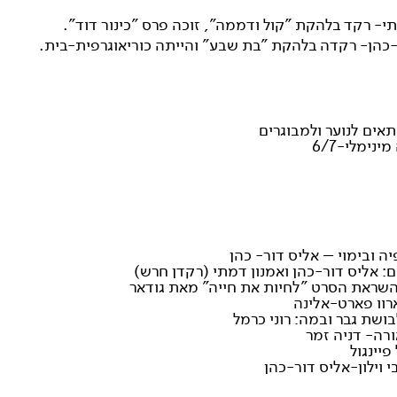
י- רקד בלהקת "קול ודממה", זוכה פרס "כינור דוד".
-כהן- רקדה בלהקת "בת שבע" והייתה כוריאוגרפית-בית.
אים לנוער ולמבוגרים
ינימלי-6/7
יה ובימוי – אליס דור- כהן
 אליס דור-כהן ואמנון דמתי (רקדן חרש)
שראת הסרט "לחיות את חייה" מאת גודאר
רוו פארט-אלינה
ושת גבר ובמה: רוני כרמל
רה- דניה זמר
 פיינגול
בי וילון-אליס דור-כהן