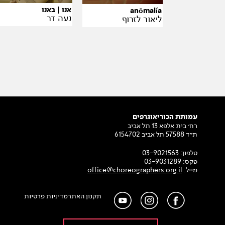
אנו | באנו
anōmalía
נעה דר
ליאור לזרוף
עמותת הכוריאוגרפים
רח׳ בית אלפא 13 תל אביב
ת״ד 57588 תל אביב 6154702
טלפון:
03-9021563
פקס:
03-9031289
מייל:
office@choreographers.org.il
תקנון האתר
מדיניות פרטיות