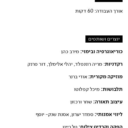
אורך העבודה: 60 דקות
יוצרים ושותפים
כוריאוגרפיה ובימוי:
מירב כהן
רקדניות
: מריה רוזנפלד, יהלי אלימלך, דור פרנק
מוזיקה מקורית:
אודי ברנר
תלבושות:
מיכל קפלוטו
עיצוב תאורה:
שחר ורכזון
ליווי אמנותי:
סמדר יערון, אסנת שנק- יוסף
הפקה וקרדיט צילום:
טל ריינן