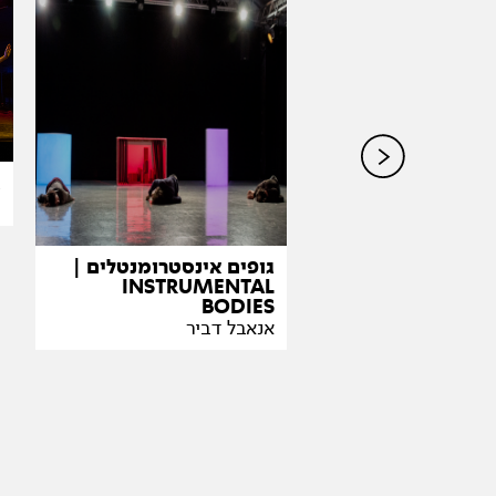
א
ה
ר
ן ואורן נחום
גופים אינסטרומנטלים |
INSTRUMENTAL
BODIES
אנאבל דביר