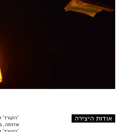
אודות היצירה
'הקורד' ע
אדומה, ב
'הקורד' 