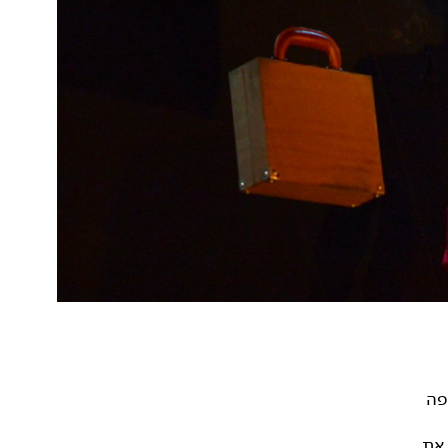
פה
 את