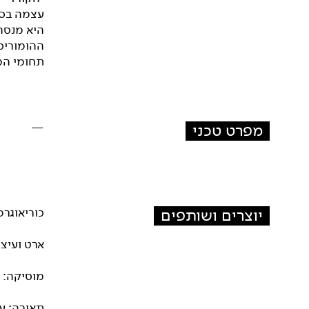
עצמה בסב
היא מנסה
ההומוריסט
תחומי המ
מפרט טכני
—
יוצרים ושותפים
כוריאוגר
ארט ועיצו
מוסיקה: 
תאורה: ע