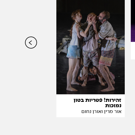
עד עינות הליל
עינת גנץ
זהירות! פטריות בטון
נמוכות
אור מרין ואורן נחום