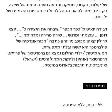
של קולות, טקסט, מוזיקה ותנועה טעונה פיזית של שישה
רקדנים, ומובילה את הקהל לטיול בין הגבעות והשמיים של
ילדותה.
דבורה יואיט מ"כפר הכפר "שיבחה את היצירה כ" … יוצא
דופן … עוצמתי ומרגש … שירה מרירה ומדהימה …",
קרולין קאהן מכוכב ניו יורק כתבה "הכוריאוגרפיה של
פולברמכר היא קשה ובלתי מתפשרת.
חמש מיטות / ילדי החלום נמצא גם ברפרטואר של פרויקט
הרפרטואר (אוהיו) ולהקת המחול ורטיגו (ישראל)
ואוניברסיטת תרבות בלארוס במינסק.
מפרט טכני
55 דקות, ללא הפסקה