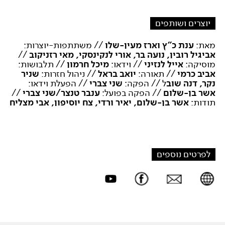
יוצרים ושותפים
מאת:
ענת כ"ץ וארז מעין-שלו
// משתתפות-יוצרות:
אביגיל רובין, נועה בר, אורי לנקינסקי, מאי רזניקוב
//
מוסיקה:
אייל לנזיני
// וידאו:
מיכל חרמון
// תלבושות:
אביב כרמי
// תאורה:
יואב בראל
// ניהול חזרות:
שניר
נקר, דנה שוב
ל // הפקה:
שני צברי
// הפעלת וידאו:
אשר בן-שלום
// הפקה בפועל:
ענבר טנצר/שני צברי
//
תודות:
אשר בן-שלום, יאיר ורדי, צח יוסיפון, אבי מצליח
לפרטים נוספים