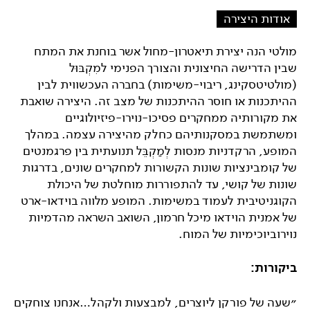
אודות היצירה
מולטי הנה יצירת תיאטרון-מחול אשר בוחנת את המתח
שבין הדרישה החיצונית והצורך הפנימי למִקְבּוּל
(מולטיטסקינג, ריבוי-משימות) בחברה העכשווית לבין
ההיתכנות או חוסר ההיתכנות של מצב זה. היצירה שואבת
את מקורותיה ממחקרים פסיכו-נוירו-פיזיולוגיים
ומשתמשת במסקנותיהם כחלק מהיצירה עצמה. במהלך
המופע, הרקדניות מנסות לְמַקְבֵּל תנועתית בין פרגמנטים
של קומבינציות שונות הקשורות למחקרים שונים, בדרגות
שונות של קושי, עד להתפוררות מוחלטת של היכולת
הקוגניטיבית לעמוד במשימות. המופע מלווה בוידאו-ארט
של אמנית הוידאו מיכל חרמון, השואב השראה מהדמיות
נוירוביוכימיות של המוח.
ביקורות:
״שעה של פורקן ליוצרים, למבצעות ולקהל…אנחנו צוחקים