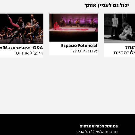
יכול גם לעניין אותך
Espacio Potencial
גדול
Q&A- אינטימיות ב36 שאלות
אדוה ירמיהו
לורסהיים
רייצ'ל ארדוס
עמותת הכוריאוגרפים
רח׳ בית אלפא 13 תל אביב