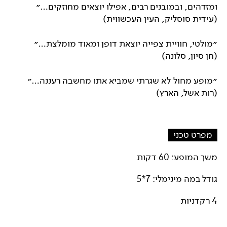
ומזדהים, ובמובנים רבים, אפילו יוצאים מחוזקים…״
(עידית סוסליק, העין העכשווית)
״מולטי, חוויית צפייה יוצאת דופן ומאוד מומלצת…״
(חן סיון, סלונה)
״מופע מחול לא שגרתי שמביא אתו מחשבה רעננה…״
(רות אשל, הארץ)
מפרט טכני
משך המופע: 60 דקות
גודל במה מינימלי: 7*5
4 רקדניות