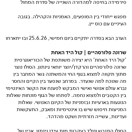
פירמידה בחיפה למהדורה השנייה של סדרת המחול
מפגש ייחודי בין המופעים, האמניות והקהילה. בגובה
העיניים עם כוס יין.
הערב הבא בסדרה יתקיים ביום חמישי, 25.6.26 ובו יתארחו
שרונה פלורסהיים | קול היד האחת
'קול היד האחת' היא יצירה משותפת של הכוריאוגרפית
שרונה פלורסהיים והרקדן/יוצר יוחאי גינתון. הסולו נוצר
מתוך תקווה למצוא בגוף החי והמשתנה גשר המחבר בין
מה שנוכח למה שנעדר. במרחב שנפער בין הקיים והחסר
נברא עולם אנושי ואישי המבקש לפענח את הקשר האינטימי
בין הקטבים ולמצוא נחמה. לפתחו של הגוף מונחות שאלות
הנוגעות בארעיות ובזמניות של הקיום האנושי. שאלות
המניעות חיפוש שיש בו אינטימיות ומאבק, התעקשות
ועדינות, עשייה חזרתית ושקט מהדהד.
הסולו התגבש ונולד בעקבות מות עידו גינתון, אביו של