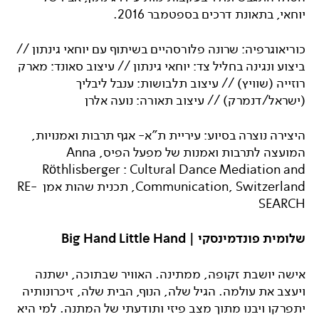
יוחאי, בתאונת דרכים בספטמבר 2016.
כוריאוגרפיה: שרונה פלורסהיים בשיתוף עם יוחאי גינתון //
ביצוע ונגינה בחליל צד: יוחאי גינתון // עיצוב סאונד: מארק
רוזייה (שוויץ) // עיצוב תלבושות: ענבל ליבליך
(ישראל/דנמרק) // עיצוב תאורה: נועה אלרן
היצירה נוצרה בסיוע:
עיריית ת"א- אגף תרבות ואמנויות,
המועצה לתרבות ואמנות של מפעל הפיס,
Anna
Röthlisberger : Cultural Dance Mediation and
Communication, Switzerland,
תכנית שהות אמן RE-
SEARCH
שלומית פונדמינסקי | Big Hand Little Hand
אישה יושבת זקופה, ממתינה. האוויר שבתוכה, ישתנה
ויעצב את עולמה. הגיל שלה, הנוף, הבית שלה, זיכרונותיה
יתפרקו ויבנו מתוך מצב פיזי ותודעתי של המתנה. למי היא