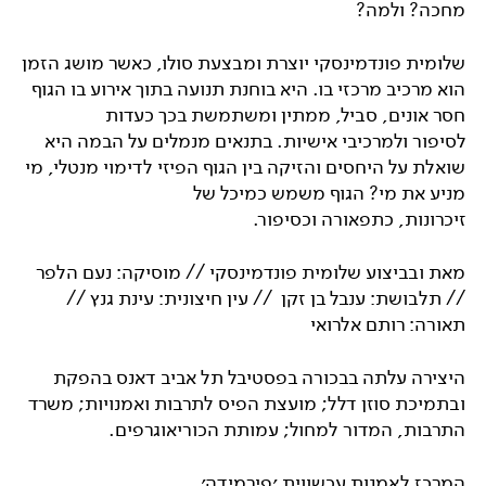
מחכה? ולמה?
שלומית פונדמינסקי יוצרת ומבצעת סולו, כאשר מושג הזמן
הוא מרכיב מרכזי בו. היא בוחנת תנועה בתוך אירוע בו הגוף
חסר אונים, סביל, ממתין ומשתמשת בכך כעדות
לסיפור ולמרכיבי אישיות. בתנאים מנמלים על הבמה היא
שואלת על היחסים והזיקה בין הגוף הפיזי לדימוי מנטלי, מי
מניע את מי? הגוף משמש כמיכל של
זיכרונות, כתפאורה וכסיפור.
מאת ובביצוע
שלומית פונדמינסקי //
מוסיקה
: נעם הלפר
//
תלבושת
: ענבל בן זקן //
עין חיצונית
: עינת גנץ //
תאורה
: רותם אלרואי
היצירה עלתה בבכורה בפסטיבל תל אביב דאנס בהפקת
ובתמיכת
סוזן דלל
; מועצת הפיס לתרבות ואמנויות; משרד
התרבות, המדור למחול; עמותת הכוריאוגרפים.
המרכז לאמנות עכשווית ׳פירמידה׳