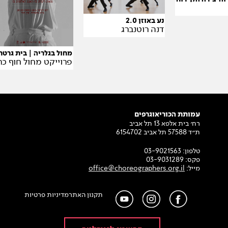
נע באוזן 2.0
דנה רוטנברג
מחול בגלריה | בית גרט
פרוייקט מחול חוף כ
עמותת הכוריאוגרפים
רח׳ בית אלפא 13 תל אביב
ת״ד 57588 תל אביב 6154702
טלפון:
03-9021563
פקס:
03-9031289
מייל:
office@choreographers.org.il
תקנון האתר
מדיניות פרטיות