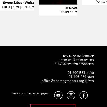
ישראל
Sweet&Sour Waltz
אור מרין ואורן נחום
אביגדור
אורי שפיר
עמותת הכוריאוגרפים
רח׳ בית אלפא 13 תל אביב
ת״ד 57588 תל אביב 6154702
טלפון:
03-9021563
פקס:
03-9031289
מייל:
office@choreographers.org.il
תקנון האתר
מדיניות פרטיות