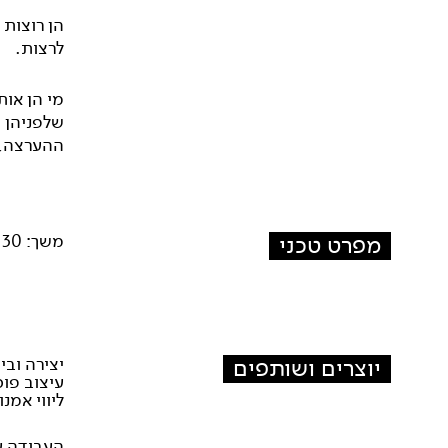
הן רוצות 
לרצות.
מי הן אות
שלפניהן ו
ההערצה, נ
מפרט טכני
משך: 30 דק'.
יוצרים ושותפים
יצירה ובי
עיצוב פוס
ליווי אמנו
העבודה עלתה 