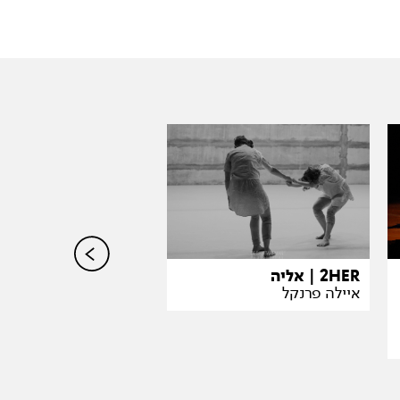
חולה בית Homesick
2HER | אליה
איריס ארז
איילה פרנקל