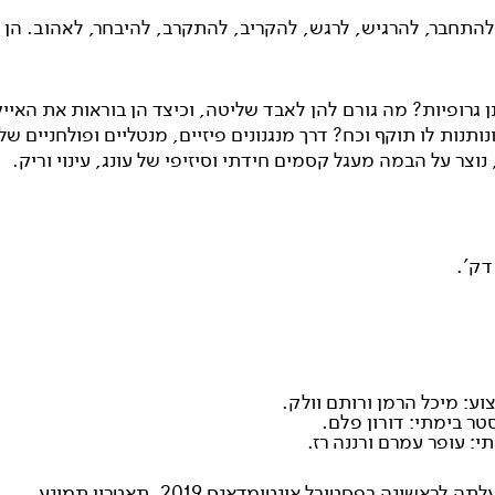
להתחבר, להרגיש, לרגש, להקריב, להתקרב, להיבחר, לאהוב. הן 
ן גרופיות? מה גורם להן לאבד שליטה, וכיצד הן בוראות את האייק
נותנות לו תוקף וכח? דרך מנגנונים פיזיים, מנטליים ופולחניים ש
וצר על הבמה מעגל קסמים חידתי וסיזיפי של עונג, עינוי וריק.
צוע: מיכל הרמן ורותם וולק.
טר בימתי: דורון פלם.
תי: עופר עמרם ורננה רז.
לראשונה בפסטיבל אינטימדאנס 2019, תאטרון תמונע.