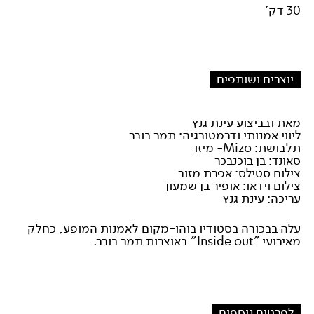
30 דק'
יוצרים ושותפים
מאת ובביצוע עינת גנץ
ליווי אמנותי ודרמטורגיה: תמר בורר
תלבושת: Mizo- מיזו
סאונד: בן בוכנבכר
צילום סטילס: אפרת מזור
צילום וידאו: אופיר בן שמעון
עריכה: עינת גנץ
עלה בבכורה בסטודיו בוהו-מקום לאמנות המופע, כחלק
מאירועי "Inside out" באוצרות תמר בורר.
לפרטים נוספים