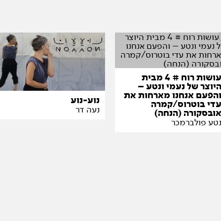
עושות רוח # 4 מבית
יוצר של נעמי ונטע –
הפעם אנחנו מארחות את
נוע-נוע
די בוטרוס/קמרה
נעה דר
ובסקורה (הנחה)
טע פולברמכר