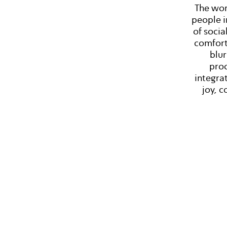
The work
people i
of socia
comfort
blur
proc
integra
joy, c