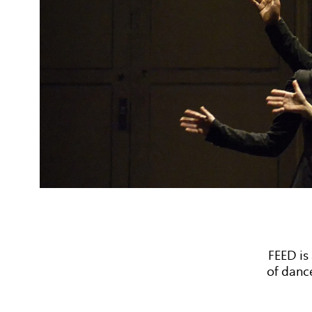
FEED is
of danc