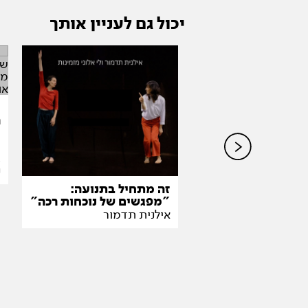
יכול גם לעניין אותך
ה
ו
ע
א
 משהו עם קודש
נ
ץ
זה מתחיל בתנועה:
"מפגשים של נוכחות רכה"
אילנית תדמור