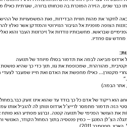
ו כבר שנים, הזירה המוכרת בה נוכחותו ברורה, שגרתית כאילו מ
אה לחקור את מהות חווית הבדידות, ואת המשמעויות של ההיש
ננות הצופה מופנית אל הגיבור הנוירוטי והמזדקן אשר נאלץ לה
נימיים שבראשו. מחשבותיו נודדות אל זיכרונות העבר והוא נאלץ
חדש עם פחדיו.
ת:
ל ארדוס מביאה לבמה את תדמור בסולו מיוחד של תנועה
קטיבית, מהורהרת, שמכופפת את גוו, תוך כדי כך שהיא פושטת 
חרי מקטורן… כאילו מחפשת את האדם ואת חייו שמעבר לצעדי 
"
, אתר הבמה)
"… and Mr הוא ריקוד של אדם כל כך בודד עד שהוא אינו זועק כבר.במחול
טי הזה תדמור מתמסר לרייצ'ל ארדוס ונותן לה להוביל אותו עמו
ות את העושר הפנימי של תנועה קטנה. וברגע מפתיע הוא פותח א
גלה הצ'לן המנגן – כמין פנטסיה בתוך המחול הקודר, האנושי ו
הארץ, ספטמבר 2011)