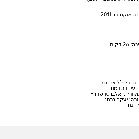
 אוקטובר 2011
2 דקות
יה: רייצ'ל ארדוס
: עידו תדמור
קורית: אלברטו שוורץ
רה: יעקב ברסי
 דגון