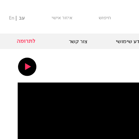
חיפוש
איזור אישי
עב
En
לתרומה
ע שימושי
צור קשר