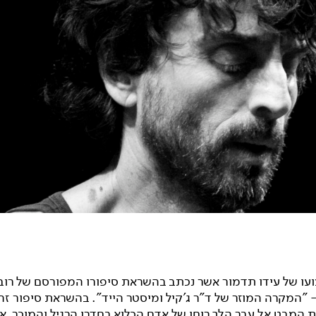
צועו של עידו תדמור אשר נכתב בהשראת סיפורו המפורסם של רוב
- "המקרה המוזר של ד"ר ג'קיל ומיסטר הייד". בהשראת סיפור ז
 המבט אל עבר הלך רוחו של אדם הכלוא בחדרו הרגיל והמוכר. א