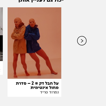
יכול גם לעניין אותך
עשה המון אהבה
ג
טבב
א
על חבל דק # 2 – סדרת
מחול אינטימית
נמרוד פריד