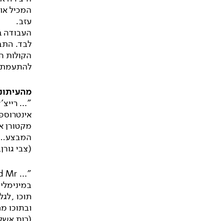
המכיל אות
עזב.
העבודה ב
לבד. התבו
הקולות הפ
להתעמת מ
מהעיתונו
"… רייצ'
אינטרוספ
מקטורן א
המבצע…
(צבי גורן
במינימליס
תוכו ,לגל
ובתוכו מת
(רות אשל, 