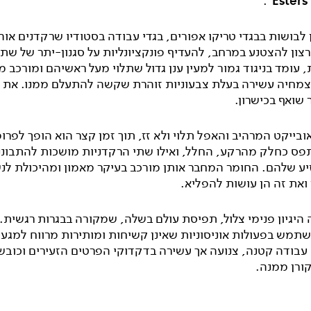
.
'
Esters
 לבושות בבגדי טריקו אפורים, בגדי עבודה בסטודיו שרקדנים אוה
צון להצטנע במרחב, להעדיף פונקציונליות על סגנון-יתר של שתי
עומד בניגוד גמור למעין ענן גדול שתלוי מעל ראשיהם ומורכב מ
מחיה עשירה בעלת צבעוניות זוהרת שקשה להתעלם ממנו. את ה
 שואף בכישרון.
בייקט המרהיב והאפל תלוי ולא זז, תוך זמן קצר הוא הופך לפרופ
נתפס כחלק מהרקע, החלל, ואילו שתי הרקדניות מושכות להתבונ
זיע שלהם. החומר המחבר אותן מורכב בעיקר מאמון ומהיכולת לנ
ואת זה הן עושות להפליא.
 היגיון פנימי צלול, תפיסת עולם בשלה, שמקורה בבגרות רגשית.
מש בפעולות אוניסוניות שאינן קשיחות ומותירות מרווח למגע ה
 עבודה קטנה, צנועה אך עשירה בדקדוקי הפרטים הזעירים וכובש
ורן ממנה.