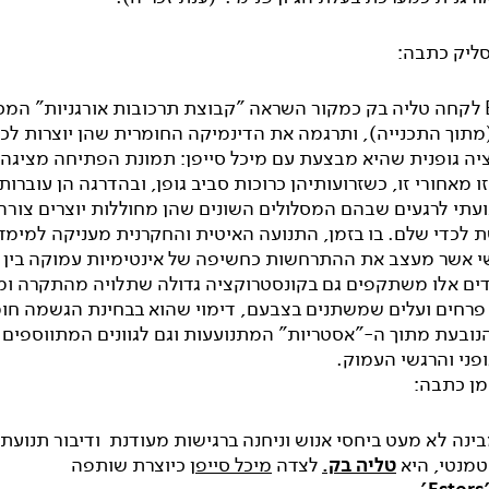
סליק כתבה:
ב-Esters לקחה טליה בק כמקור השראה "קבוצת תרכובות אורגניות" המכ
מתוך התכנייה), ותרגמה את הדינמיקה החומרית שהן יוצרות לכד
יה גופנית שהיא מבצעת עם מיכל סייפן: תמונת הפתיחה מציגה 
ו מאחורי זו, כשזרועותיהן כרוכות סביב גופן, ובהדרגה הן עוברות 
ועתי לרגעים שבהם המסלולים השונים שהן מחוללות יוצרים צורה
לכדי שלם. בו בזמן, התנועה האיטית והחקרנית מעניקה למימד 
י אשר מעצב את ההתרחשות כחשיפה של אינטימיות עמוקה בין 
דים אלו משתקפים גם בקונסטרוקציה גדולה שתלויה מהתקרה ומ
פרחים ועלים שמשתנים בצבעם, דימוי שהוא בבחינת הגשמה חו
הנובעת מתוך ה-"אסטריות" המתנועעות וגם לגוונים המתווספים 
פני והרגשי העמוק.
מן כתבה:
נה לא מעט ביחסי אנוש וניחנה ברגישות מעודנת ודיבור תנועתי
טמנטי, היא
טליה בק.
לצדה
מיכל סייפן
כיוצרת שותפה