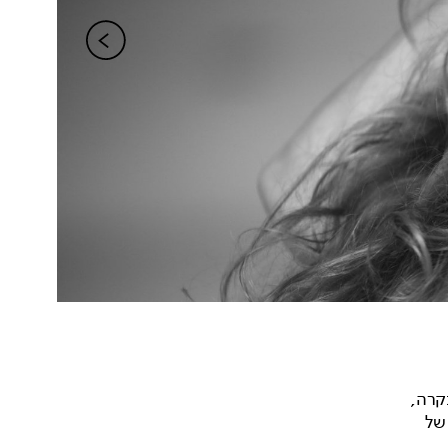
קרה,
 של