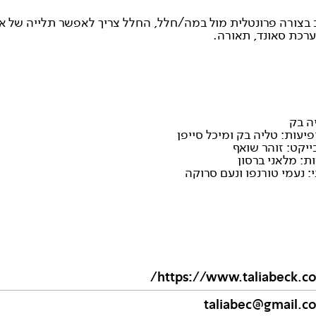
 בצורה פרונטלית מול במה/חלל, החלל צריך לאפשר תלייה של א
ערכת סאונד, תאורה.
ה בק
פיעות: טליה בק ומיכל סייפן
ייקט: זוהר שואף
ות: מלאני ברסון
 נעמי טורנפו ונעם סרוקה
https://www.taliabeck.co
taliabec@gmail.c