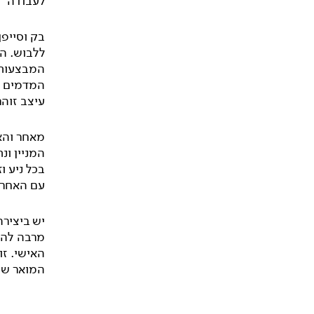
לעבודה
'
בק וסייפן
ללבוש. הר
המבצעות, 
המדמים צ
עיצב זוהר
מאחר והאו
המניין ו
בכל ניע ו
עם האחר 
יש ביצירה
מרבה להשת
האישי. זו
המואר שק