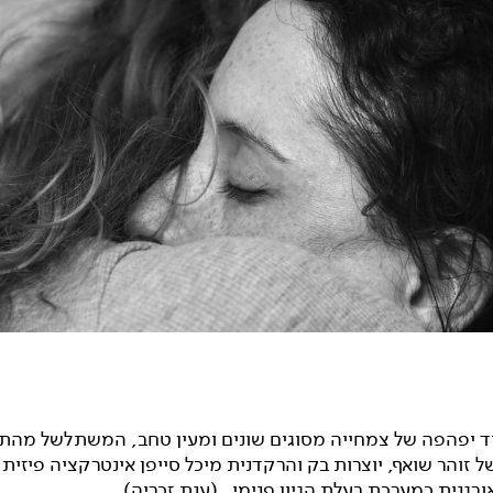
כִּיד יפהפה של צמחייה מסוגים שונים ומעין טחב, המשתלשל מהת
ל זוהר שואף, יוצרות בק והרקדנית מיכל סייפן אינטרקציה פיזית
רגנית כמערכת בעלת הגיון פנימי. (ענת זכריה).