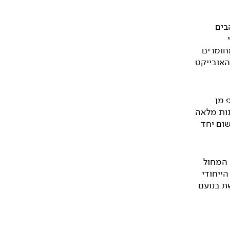
בים
חומרים
אובייקט
 מן
נות מלאה
שום יחד
 המחול
ייחודי
ת בנועם