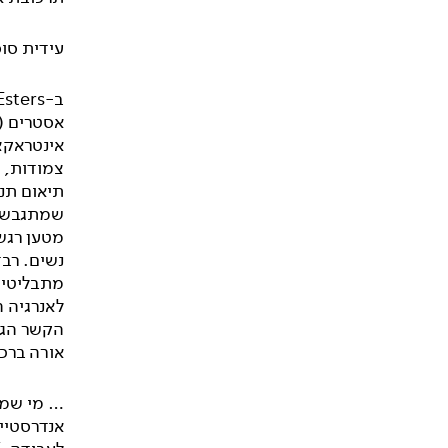
עידית סו
אסטרים (
אינטראקצ
צמודות, ז
תיאום תנ
שמתגבשת 
מטען רגש
נשים. רב
מתבליטי 
לאנרגיה 
הקשר הגו
אורה ברכ
… מי שמבי
אנדרסטיי