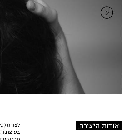
אודות היצירה
לצד תַּלְ
בעיצובו ש
תרכובת או