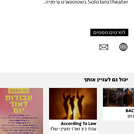
SoloTanzTheater בשטוטגארט גרמניה.
לפרטים נוספים
יכול גם לעניין אותך
BAC
מן
According To Law
ענת כץ וארז מעין-שלו