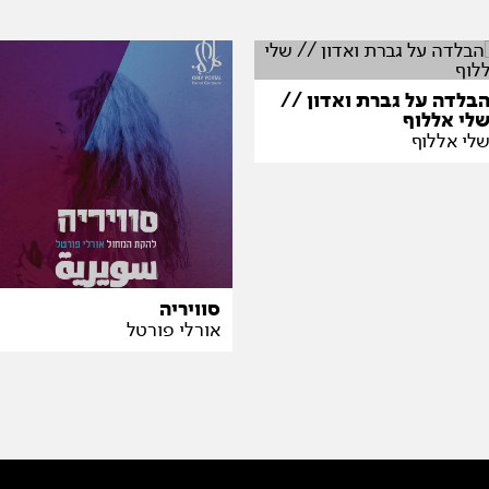
בלדה על גברת ואדון //
לי אללוף
לי אללוף
סוויריה
אורלי פורטל