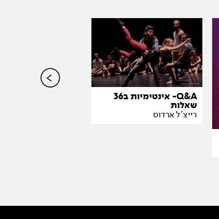
dive
גיל קרר
Q&A- אינטימיות ב36
שאלות
רייצ'ל ארדוס