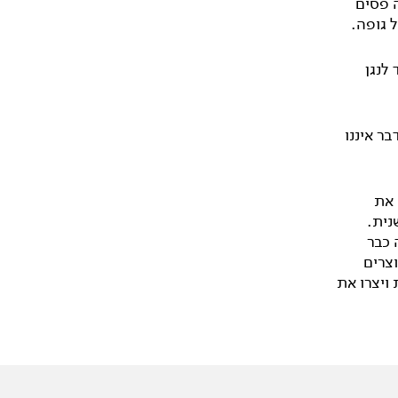
 פסים
 גופה.
לנגן
ר איננו
 את
נית.
 כבר
צרים
 ויצרו את