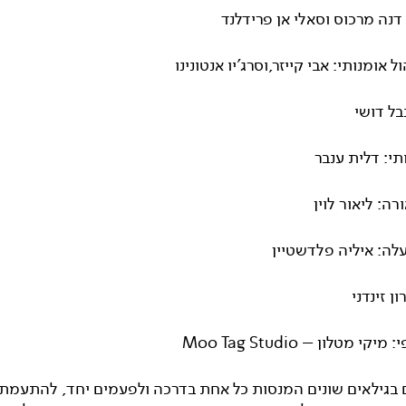
דנה מרכוס וסאלי אן פרידלנד
ול אומנותי: אבי קייזר,וסרג'יו אנטונינו
בל דושי
תי: דלית ענבר
רה: ליאור לוין
לה: איליה פלדשטיין
ן זינדני
קי מטלון – Moo Tag Studio
 בגילאים שונים המנסות כל אחת בדרכה ולפעמים יחד, להתעמת