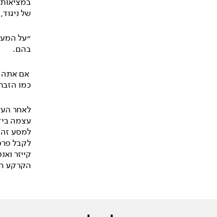
במציאות 
של ניגוד
״על המעיל
בהם.
אם אתה רו
כמו הזבר
לאחר העד
עצמה בידי
למסע זה 
לקבל פרסי
קייזר ואנ
הקרקע הנ