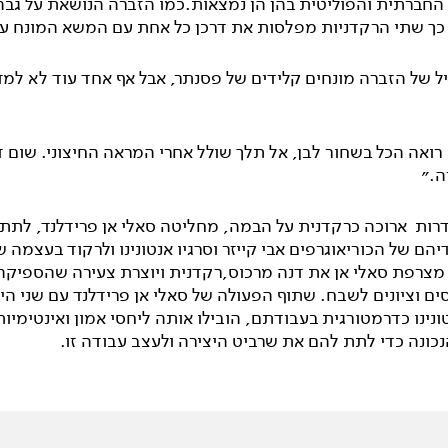
החברתית והפוליטית בהן הן נמצאות.כמו הזברה הנושאת על גבה
, כך שתי הרקדניות מפלסות את דרכן כל אחת עם המשא המונח על
 של הזברה מונחים קלידים של פסנתר, אבל אף אחד עוד לא למד 
אה הכל בשחור לבן, אל תלך שולל אחרי המראה החיצוני. שום דב
ה.״
רות ארוכה כרקדנית על הבמה, מחליטה סאלי אן פרידלנד, לתת
הם של הכוריאוגרפים אבי קייזר וסרגיו אנטונינו ולרקוד בעצמה ש
מצרפת סאלי אן את דנה מרכוס,רקדנית ויוצרת צעירה שהספיקה
ם וציונים לשבח. שתוף הפעולה של סאלי אן פרידלנד עם שני היו
טונינו כדרמטורגית בעבודתם, הובילו אותה ליחסי אמון ואינטימיות
כונה כדי לתת להם את שרביט היצירה ולעצב עבודה זו.