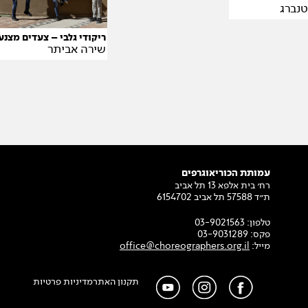
טנברג
ריקודי גלבי – צעדים מצנע
שירה אביתר
עמותת הכוריאוגרפים
רח׳ בית אלפא 13 תל אביב
ת״ד 57588 תל אביב 6154702
טלפון:
03-9021563
פקס:
03-9031289
מייל:
office@choreographers.org.il
תקנון האתר
מדיניות פרטיות