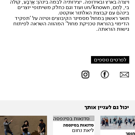
ויצרה בארץ ובאירופה. יצירותיה לבמה בינהן: אַרְבַּע, קולה
בי, לֶחֶם, un/known ועוד וגם כחלק משיתופי יוצרים
בינהם עם קבוצת האלתור אוקטט.
תואר ראשון במחול מסמינר הקיבוצים וטיזה על 'תפקיד
הדימוי בהוראת טכניקת מחול' המהווה השראה לפיתוח
גישות הוראתה.
לפרטים נוספים
יכול גם לעניין אותך
סדנאות בסינפסה
ליאת נחום
חומר