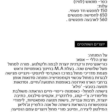
כפר- מונאש (לוויז)
עלות:
150 למפגש חד פעמי.
650 לחמישה מפגשים
560 לארבעה מפגשים .
יוצרים ושותפים
על המנחה:
שרון הללי – אסא:
כוריאוגרפית ורקדנית יוצרת לבמה ולקולנוע. מורה למחול
מעל שלושים שנה. בעלת M.A בחינוך באומנויות וראש
מגמת מדריכי מחול במרכז האקדמי לוינסקי-וינגייט מגישה
לבגרות במחול עכשוי וקומפוזיציה ומנחה סדנאות אומן
ברחבי הארץ ואירופה באומנות התנועה/חיים. וסדנאות
תנועה בטבע- 'פלא'
גישתה למחול- כאומנות-ריפוי-חיים הוראתה משולבת
מלימודיה צ'י-קונג, פלדנקריז, אקסיס סילבוס, כתיבה
יוצרת, תרבות עברית, גישות תנועה סומאטיות, לימודי
גופנפשרוח בהשראת גישתה של אנה הלפרין וג'וליאן
המילטון ליצירה, ומיטב מורי מחול ויוצרים עמם הופיעה