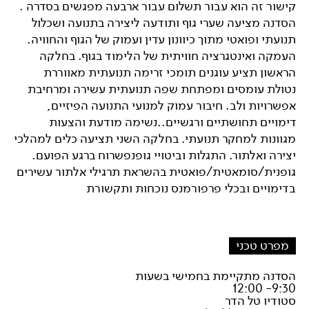
קישור זה הוא עבור תשלום עבור ארבעה מפגשים בסדרה .
הסדנה מציעה שערי גוף ותודעה ליצירה בתנועה ושכלול
תנועתי ופואטי מתוך כיוונון עדין ועמוק של הגוף והחוויה.
העמקה ואינטגרציה חוויתית של הלימוד בגוף. בחלקה
הראשון תציע עוגנים תומכי זרימה תנועתית מאווררת
נטולת עומסים ומפתחת שפה תנועתית עשירה ומרחיבת
אפשרויות ולב. חיבור עמוק למנועי התנועה הפיזיים,
דימויים תחושתיים ורגשיים..נשימה מודעת והצעות
מגוונות למחקר תנועתי. בחלקה השני תציעה כלים למהלכי
יצירה ואלתור. התגלות וביטויי גופנפשרוח ברגע הפועם.
גופנית/סומאטית/פואטית בהשראת תרגילי אלתור עשירים
בדימויים ובכלי פרפורמנס נוכחות ותקשורת
מפרט טכני
הסדנה מתקיימת בחמישי בשעות
9:30- 12:00
סטודיו טל הדר