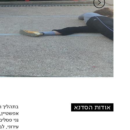
אודות הסדנא
בתהליך ה
אפשטיין,
גני פסלים
עירוני, ל