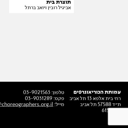
תוצרת בית
אביגיל רובין ויואב ברתל
עמותת הכוריאוגרפים
טלפון:
03-9021563
רח׳ בית אלפא 13 תל אביב
פקס:
03-9031289
ת״ד 57588 תל אביב
מייל:
@choreographers.org.il
6154702