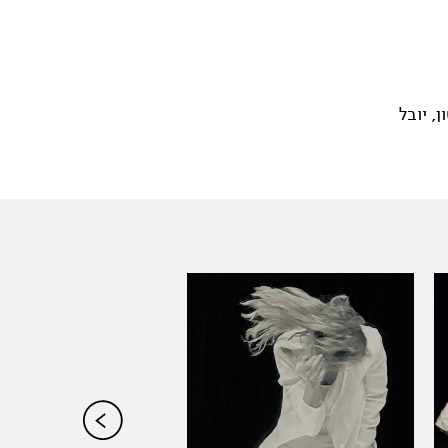
, יובל
סדנת אילתור
סיגל ברגמן