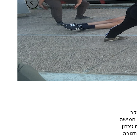
קב
ת חמישה
זיכרון
 תגובה