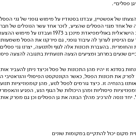
גן פסלים״.
עתו של אפשטיין, עבדנו בסטודיו על מימוש גופני של גני הפסלי
של אחד מגני הפסלים שהציע, לזכר אחד עשר הנופלים של חברי
המשלחת הישראלית באולימפיאדת מינכן ב 1973 ועבדנו על מימו
 עם הניסיון לערוך לה עיבוד גופני, גם פירקנו את הפסל משמעותו
החומרית. בהעברת תכונות אלה לגוף ולתנועה, יצרנו גני פסלים
יים שנעים במרחב ומציעים הצעה תנועתית בתגובה להצעה פיסו
ות בסדנא זו יהיו מהן התכונות של פסל וכיצד ניתן להעביר אותן
ן לפרק את תכונות הפסל, כאשר הקונטקסט הפיסולי והנראטיבי ה
תנו בהנחיה זו. כיצד גורמים לפסל לנוע, מהן קומפוזיציות תנוע
פוזיציות פיסוליות ומהן היכולות של הגוף הנע, הפגיע והאפמרל
יחד ננסה להרכיב מהלך הבונה את גן הפסלים וכן גם מפרק אותו
ית מקום יכול להתקיים במקומות שונים