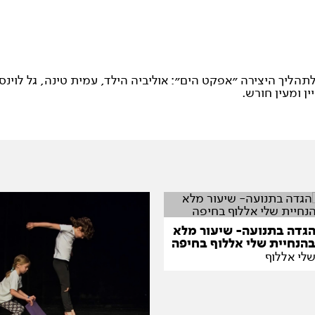
הליך היצירה ״אפקט הים״: אוליביה הילד, עמית טינה, גל לוינסון
ן ומעין חורש.
גדה בתנועה- שיעור מלא
הנחיית שלי אללוף בחיפה
לי אללוף