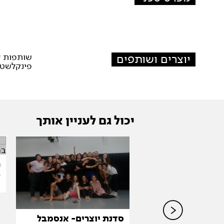
יוצרים ושותפים
שותפות לת
פינקלשטיי
יכול גם לעניין אותך
ה
סדנאות במושבה 17-19.12
ב
שן, תיפוף
ש
י, ריקוד אפריקאי
גורה
סדנת יוצרים- אנסמבל