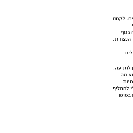
ם. לקחנו
ש ההצעה בגוף
 הנצחית,
לית.
 לתנועה.
וא מה
תיות
י להחליף
 בסופו