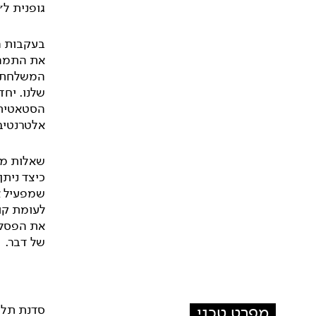
גופנית ל״
בעקבות הצ
את התמה 
שלנו. יחד
הסטאטית ו
אלטרנטיב
שאלות מנח
כיצד נית
שמפעיל או
לעומת קומ
את הפסל. 
של דבר.
מפרט טכני
סדנת תלו