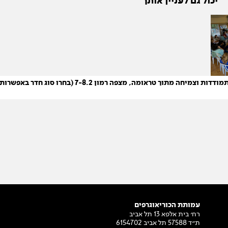
יכול גם לעניין אותך
חה מתוך טראומה, מצפה רמון 7-8.2 (בחרו סוג חדר באפשרות "בחר מועד")
עמותת הכוריאוגרפים
רח׳ בית אלפא 13 תל אביב
ת״ד 57588 תל אביב 6154702