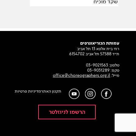
שקד מוכיח
עמותת הכוריאוגרפים
רח׳ בית אלפא 13 תל אביב
ת״ד 57588 תל אביב 6154702
טלפון:
03-9021563
פקס:
03-9031289
מייל:
office@choreographers.org.il
תקנון האתר
מדיניות פרטיות
הרשמו לניוזלטר