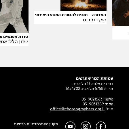
המדורה – תכנית להבערת המנוע היצירתי
שקד מוכיח
סדרת מפגשים עם ש
שרון הללי אסא
עמותת הכוריאוגרפים
רח׳ בית אלפא 13 תל אביב
ת״ד 57588 תל אביב 6154702
טלפון:
03-9021563
פקס:
03-9031289
מייל:
office@choreographers.org.il
תקנון האתר
מדיניות פרטיות