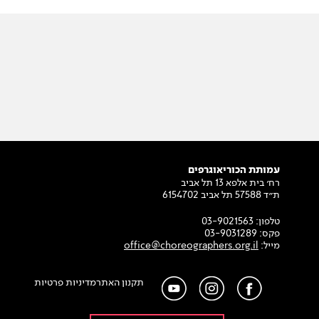
עמותת הכוריאוגרפים
רח׳ בית אלפא 13 תל אביב
ת״ד 57588 תל אביב 6154702
טלפון:
03-9021563
פקס:
03-9031289
מייל:
office@choreographers.org.il
תקנון האתר
מדיניות פרטיות