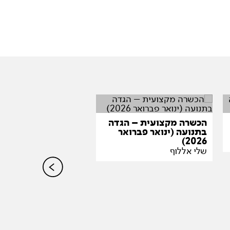
הכשרה מקצועית – הגדה
בתנועה (ינואר פברואר
2026)
שלי אללוף
מפגש אמן בנושא אמ
רב תחומית
סהר עזימי