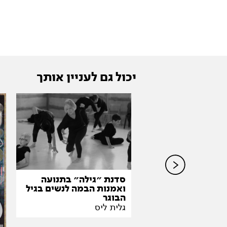
יכול גם לעניין אותך
ת במושבה-
נס, תיפוף
, ריקוד אפרו לירי
גורה
סדנת ״גילה״ בתנועה
ואמנות הבמה לנשים בגיל
הבוגר
גלית ליס