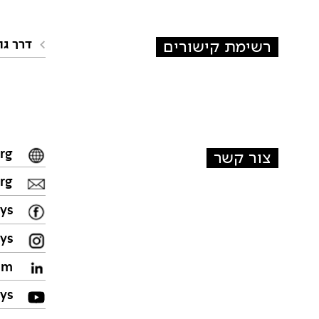
רשימת קישורים
>
דרך גוף Ways
rg
צור קשר
rg
ys
s/
im/
ys