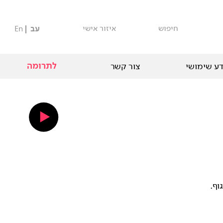
חיפוש
איזור אישי
עב
En
לתרומה
ע שימושי
צור קשר
וף.