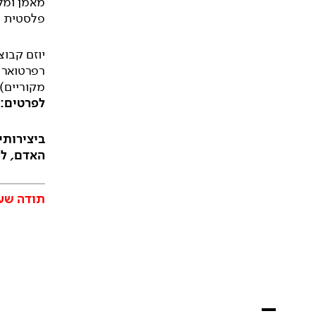
מאמן ומלו
פלסטית וכ
יוזם קבוצ
רפרטואר ו
מקוריים)
לפרטים:
ביצירותי
האדם
,
לר
תודה שע