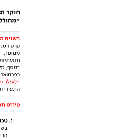
חוקר תנ
״מחולל.
בשנים הא
פרפורמנס
מגוונות –
תנועתיות 
בנוסף, מל
רפרטוארי
״לעילוי 
התעוררות 
פירוט תכ
טכנ
בשי
הרוו