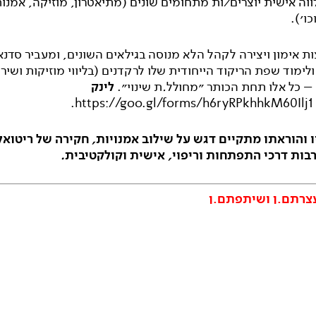
וה אישית יוצרים
/
ות מתחומים שונים (מתיאטרון, מוזיקה, אמנו
ו׳).
ות אימון ויצירה לקהל הלא מנוסה בגילאים השונים, ומעביר סדנא
לימוד שפת הריקוד הייחודית שלו לרקדנים (בליווי מוזיקות ושירי
 – כל אלו תחת הכותר ״מחולל
.
ת שינוי״.
לינק
.
https://goo.gl/forms/h6ryRPkhhkM60Ilj1
ו
והוראתו
מתקיים
דגש
על
שילוב
אמנויות
,
חקירה
של
ריטואל
בות
דרכי
התפתחות
וריפוי
,
אישית
וקולקטיבית
.
צרתם.ן ושיתפתם.ן