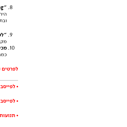
“Hit(s) By Lightning”:
היחי
ובת
“
לע
מקצו
מכי
כמה
לפרטים נוספי
• ל
פייסבו
•
ל
פייסב
•
תנועות