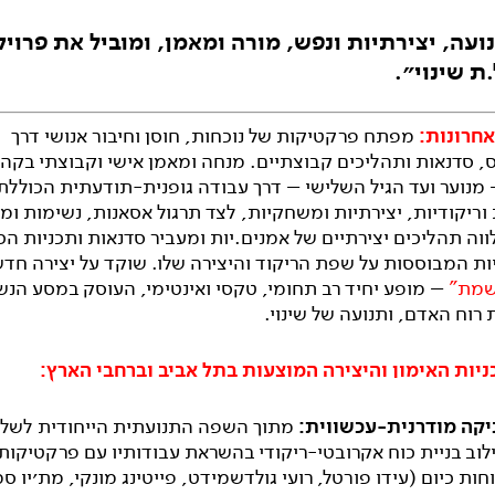
ועה, יצירתיות ונפש, מורה ומאמן, ומוביל את פרוי
ת שינוי״.
חרונות:
מפתח פרקטיקות של נוכחות, חוסן וחיבור אנושי דרך
, סדנאות ותהליכים קבוצתיים. מנחה ומאמן אישי וקבוצתי בקהי
 מנוער ועד הגיל השלישי – דרך עבודה גופנית-תודעתית הכוללת
וריקודיות, יצירתיות ומשחקיות, לצד תרגול אסאנות, נשימות ומ
ווה תהליכים יצירתיים של אמנים.יות ומעביר סדנאות ותכניות ה
ות המבוססות על שפת הריקוד והיצירה שלו. שוקד על יצירה חד
נשמת"
– מופע יחיד רב תחומי, טקסי ואינטימי, העוסק במסע הנ
רוח האדם, ותנועה של שינוי.
ניות האימון והיצירה המוצעות בתל אביב וברחבי הארץ:
יקה מודרנית-עכשווית:
מתוך השפה התנועתית הייחודית לשל
לוב בניית כוח אקרובטי-ריקודי בהשראת עבודותיו עם פרקטיקות
חות כיום (עידו פורטל, רועי גולדשמידט, פייטינג מונקי, מת׳יו סמ