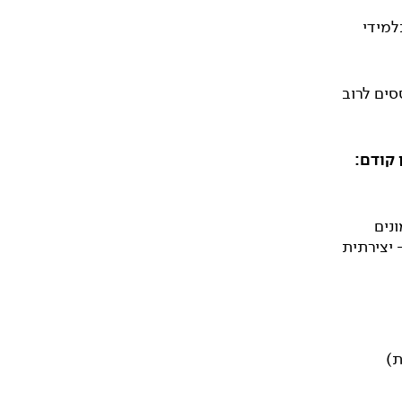
מידי
ים לרוב
 קודם:
ונים
 יצירתית
ת)