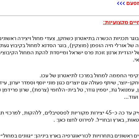
 מפעם
>>>
יים מקצועיות:
 בוגר תכניות הכשרה בתיאטרון כשחקן, צעדי מחול ויצירה ראשונים
 של אורלי חיה הופמן (מוצקין), בוגר הסדנא למחול בקיבוץ געתון
 יהודית ארנון זוכת פרס ישראל ומייסדת להקת המחול הקיבוצית
י.
מקימי החממה למחול במרכז לתיאטרון של עכו.
ן-יוצר, שיתף פעולה עם יוצרים כגון מוני יוסף וסמדר יערון, עיד
מן, עמנואל גת, יסמין גודר, טל בית-הלחמי (צרפת), שרון פרידמן 
 ועוד…
כיוצר, הפיק עד כה כ-45 יצירות מקוריות לפסטיבלים, ללהקות, למרכזי
טאות, בארץ ובחו״ל. לפירוט לחצו כאן: .