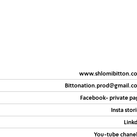
www.shlomibitton.c
Bittonation.prod@gmail.c
Facebook- private pa
Insta stor
Link
You-tube chanel