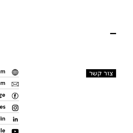
om
צור קשר
om
ge
ies
din
le