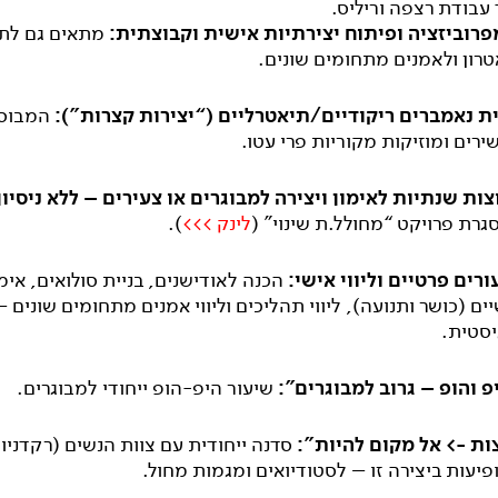
עבודת רצפה וריליס.
פרוביזציה ופיתוח יצירתיות אישית וקבוצתית:
מתאים גם לתל
טרון ולאמנים מתחומים שונים.
ית נאמברים ריקודיים/תיאטרליים (“יצירות קצרות”):
המבוסס
ירים ומוזיקות מקוריות פרי עטו.
צות שנתיות לאימון ויצירה למבוגרים או צעירים – ללא ניסיון
גרת פרויקט “מחולל.ת שינוי”
(
לינק >>>
).
רים פרטיים וליווי אישי:
הכנה לאודישנים, בניית סולואים, אימ
ים (כושר ותנועה), ליווי תהליכים וליווי אמנים מתחומים שונים –
יסטית.
פ והופ – גרוב למבוגרים”:
שיעור היפ-הופ ייחודי למבוגרים.
ות -> אל מקום להיות”:
סדנה ייחודית עם צוות הנשים (רקדניו
יעות ביצירה זו – לסטודיואים ומגמות מחול.