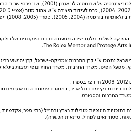
התחרות לכוריאוגרפיה על שם חסיה לוי אגרון (2001), שני פרסי 
ובתחרויות בינלאומיות בגרמניה (2004, 2005), ספרד (2005
ב- 2004 הוענקה לשלומי מלגת יצירה מטעם התכנית היוקרתית של רולקס
The Rolex Mentor and Protege Arts Ini
בישראל נתמכו ע"י קרן התרבות אמריקה-ישראל, קרן יהושוע רבינוב
י, מפעל הפיס, משרד התרבות, משרד החוץ וגופי תרבות בינלאומ
פרד.
לותו כיום מתקיימת בתל אביב, במסגרת עמותת הכוראוגרפים וזו
שרד התרבות והספורט
.
 בתוכניות חינוכיות מובילות בארץ ובחו״ל
(בתי ספר, אקדמיות,
טאות, סטודיואים למחול, סדנאות הכשרה).