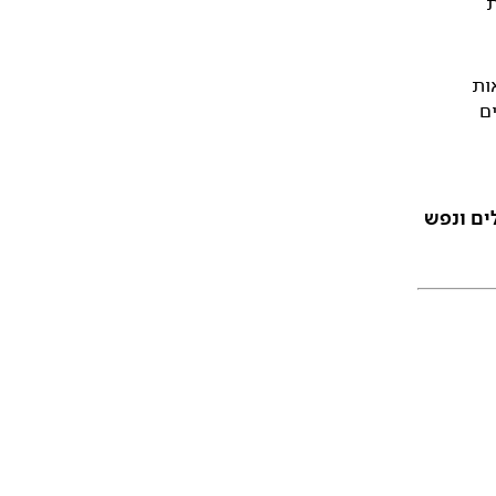
ת
ות
ם
ים
ונפש