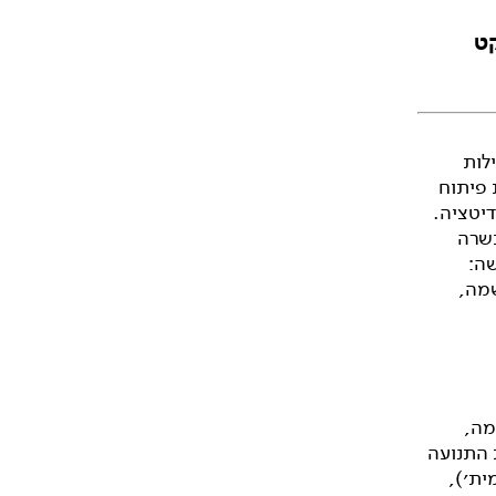
קט
לות
 פיתוח
דיטציה.
כשרה
שה:
שמה,
מה,
 התנועה
ית׳),