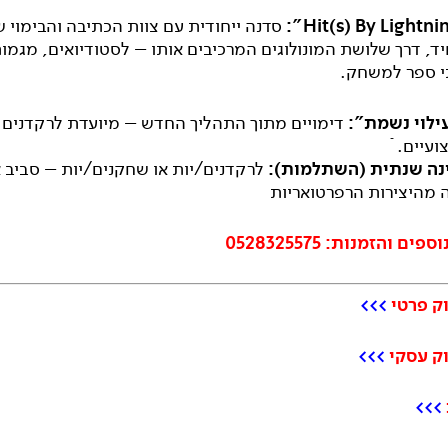
סדנה ייחודית עם צוות הכתיבה והבימוי 
ד, דרך שלושת המונולוגים המרכיבים אותו – לסטודיואים, מגמות
י ספר למשחק.
ילוי נשמת
”:
דימויים מתוך התהליך החדש – מיועדת לרקדנים
עיים. ֿ
נה שנתית (השתלמות):
לרקדנים/יות או שחקנים/יות – סביב 
 מהיצירות הרפרטואריות
ם והזמנות: 0528325575
ק פרטי
>>>
וק עסקי
>>>
>>>