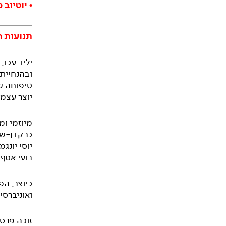
•
יוטיוב
תנועות ח
יליד עכו,
ובהנחייתה
טיפוחה של
יוצר עצמא
מיוזמי ו
כרקדן-שחק
יוסי יונג
רועי אסף
ואוניברסי