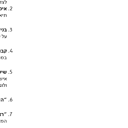
לצד 
אימ
תיא
בני
על ש
קבו
במס
שיעו
אישי
ולוג
“הי
“רצ
המופ