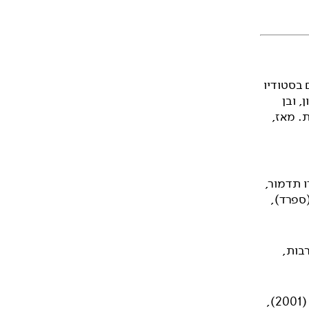
 בסטודיו
, ובן
. מאז,
ו תדמור,
(ספרד),
 תרבות,
זוכה פרסים ראשונים בתחרויות לכוריאוגרפיה בארץ ביניהן: ״גוונים במחול״ (2001),