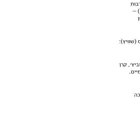
שר.ת התרבות
בישראל (2002, 2004), פרס לעידוד היצירה ע"ש אהוד מנור (אמ״י 2013) –
, 2008) ויפן
 (שוויץ):
יץ׳, קרן
יים.
כה