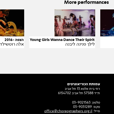
More performances
הצפה -2016
Young Girls Wanna Dance Their Spirit
אלה רוטשילד
לילך פנינה ליבנה
עמותת הכוריאוגרפים
רח׳ בית אלפא 13 תל אביב
ת״ד 57588 תל אביב 6154702
טלפון:
03-9021563
פקס:
03-9031289
מייל:
office@choreographers.org.il