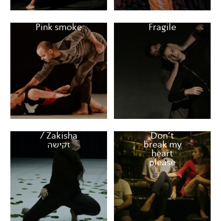
Pink smoke
Fragile
Zakisha /
Don't
break my
זקישה
heart
please