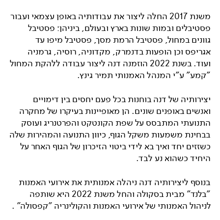
משנת 2017 החלה ליצור את עבודותיה באופן עצמאי ועבור
פסטיבלים ובמות שונות בארץ ובעולם, ביניהן: פסטיבל
גוונים במחול, פסטיבל הרמת מסך, פסטיבל מיפו עד
אגריפס וכן הופעות בדנמרק, מקדוניה, רוסיה, גרמניה
ועוד. בשנת 2022 הוזמנה דנה ליצור עבודה ללהקת המחול
"קמע" ע"י המנהל האמנותי תמיר גינץ.
יצירותיה של דנה בוחנות בכל פעם יחסים בין דימויים
ואנשים באופנים שונים. הן מאופיינות בעיקרו של מחקרה
התנועתי המתבסס על שפת הקונטקט והפרטנריג ועוסק
בבחינת משמעות משקל הגוף, כיוון התנועה והמהירות שלה
כשזזים יחד ואיך בא לידי ביטוי הזיכרון של הגוף האחר על
היחיד כשהוא נע לבד.
בנוסף ליצירותיה דנה ניהלה אמנותית את אירועי האמנות
"בלנד" מבית בסקולה והחל משנת 2022 היא שותפה
לניהול האמנותי של אירועי האמנות והקולינריה "קפסולה" .