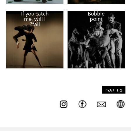
If you catch
Bubble
me, will I
point
fall?
צור קשר