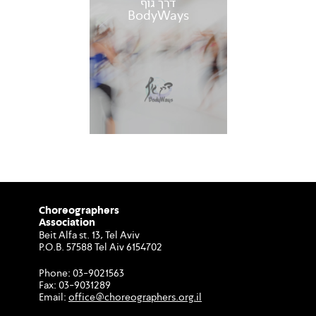
דרך גוף
BodyWays
Choreographers
Association
Beit Alfa st. 13, Tel Aviv
P.O.B. 57588 Tel Aiv 6154702
Phone:
03-9021563
Fax:
03-9031289
Email:
office@choreographers.org.il