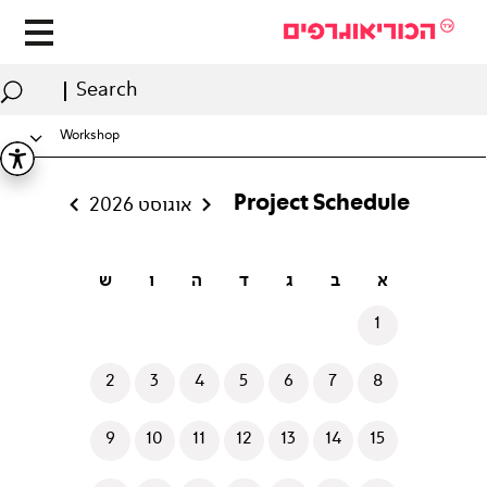
Workshop
Project Schedule
<
>
אוגוסט 2026
א
ב
ג
ד
ה
ו
ש
1
2
3
4
5
6
7
8
9
10
11
12
13
14
15