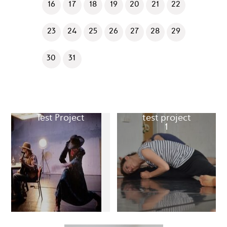
16
17
18
19
20
21
22
23
24
25
26
27
28
29
30
31
Test Project
test project
1