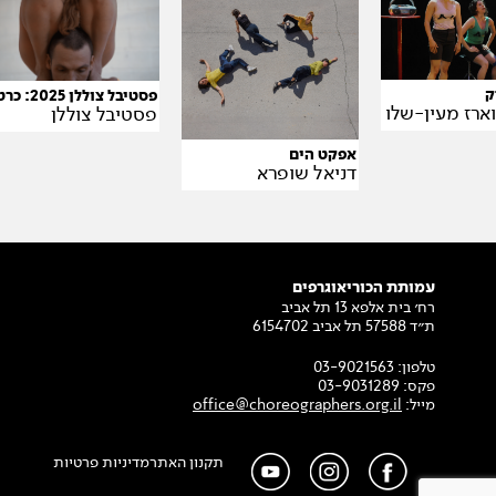
ק
פסטיבל צוללן 2025: כרטיס משולב לסטודנטים 6 מופעים
ארז מעין-שלו
פסטיבל צוללן
אפקט הים
דניאל שופרא
עמותת הכוריאוגרפים
רח׳ בית אלפא 13 תל אביב
ת״ד 57588 תל אביב 6154702
טלפון:
03-9021563
פקס:
03-9031289
מייל:
office@choreographers.org.il
תקנון האתר
מדיניות פרטיות