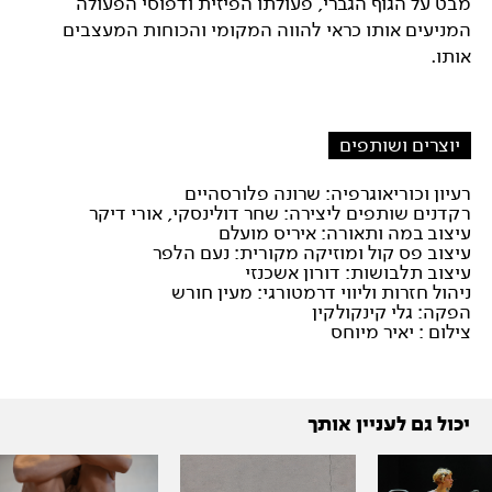
מבט על הגוף הגברי, פעולתו הפיזית ודפוסי הפעולה
המניעים אותו כראי להווה המקומי והכוחות המעצבים
אותו.
יוצרים ושותפים
רעיון וכוריאוגרפיה: שרונה פלורסהיים
רקדנים שותפים ליצירה: שחר דולינסקי, אורי דיקר
עיצוב במה ותאורה: איריס מועלם
עיצוב פס קול ומוזיקה מקורית: נעם הלפר
עיצוב תלבושות: דורון אשכנזי
ניהול חזרות וליווי דרמטורגי: מעין חורש
הפקה: גלי קינקולקין
צילום : יאיר מיוחס
יכול גם לעניין אותך