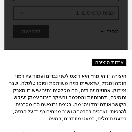
כמות כרטיסים:
1
מחיר:
-
לרכישה
אודות היצירה
היצירה ״ויהי מה״ היא דואט לשני גברים ועמוד עץ דמוי
חומה ומגדל, שראשיתו בניה משותפת וסופו טלטלה, שבר
ופירוק. אחוזים זה בזה, הם מפלסים נתיב שיש בו מאבק
ותמיכה, תחרותיות והסכמה ובעיקר חיבור עמוק ועיקש
הקושר אותם יחד ויהי מה. בגופם ובנפשם הם מסרבים
להרפות, נאחזים בהבטחה ושוב מניחים כף יד על החזה,
כמעט חומלים, כמעט מוותרים, כמעט…