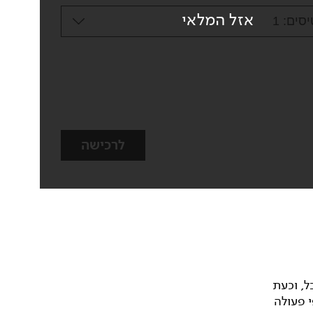
אזל המלאי
סים:
1
לרכישה
ל, וכעת
 פעולה