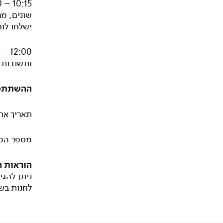
שונים, מר
ישלחו לנ
ותשובות.
ההשתתפו
תאריך אחרון 
מספר המש
הוראות ה
ניתן להג
לחנות בשכונ