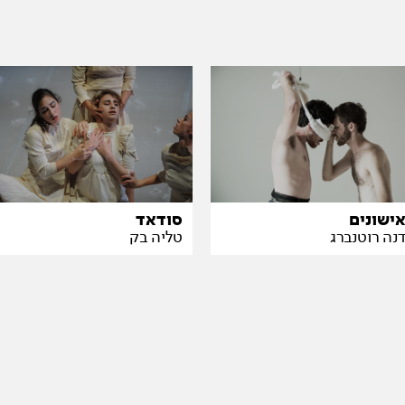
סודאד
ישונים
טליה בק
נה רוטנברג