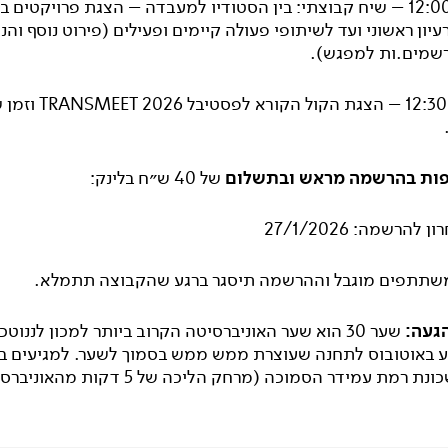
10:15 – 12:00 – שיח קבוצתי: בין הסטודיו למעבדה – הצגת פרויקטים
עיון ראשוני ועד לשיתופי פעולה קיימים ופעילים (פירוט נוסף והנ
רשמים.ות למפגש).
12:00 – 12:30 – הצגת הקול הקור
ת בהרשמה מראש ובתשלום
של 40 ש״ח בלינק:
להרשמה: 27/1/2026
תתפים מוגבל וההרשמה תיסגר ברגע שהקבוצה תתמלא.
געה:
שער 30 הוא שער האוניברסיטה הקרוב ביותר למכון לננוטכנ
יע באוטובוס לתחנה שעוצרת ממש ממש בסמוך לשער. למגיעים בר
ת רמת עמידר הסמוכה (מרחק הליכה של 5 דקות מהאוניברסיטה)