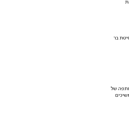
ת
סיטת בר
 שותפה של
משיכים