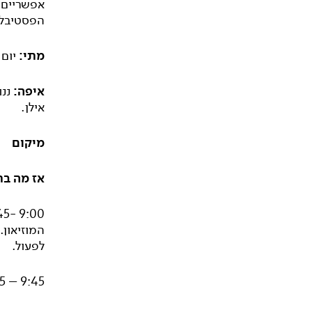
אפשריים, 
הפסטיבל 
מתי:
יום שישי 1/2026
איפה:
ננו
אילן.
מיקום
אז מה בת
המוזיאון.
לפעול.
9:45 – 10:15 – הפסקת קפה, משהו מפנק ליד וזמן לדבר ולהכיר.