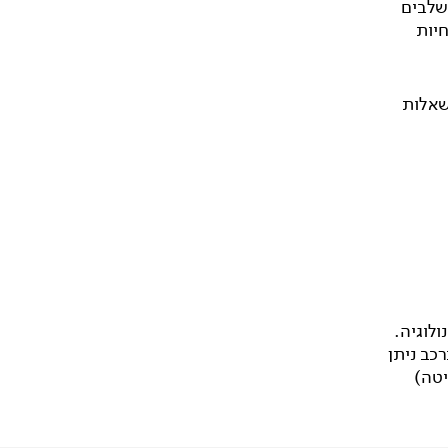
 בשלבים
חיות
א לפסטיבל TRANSMEET 2026 וזמן שאלות
ולוגיה.
כב ניתן