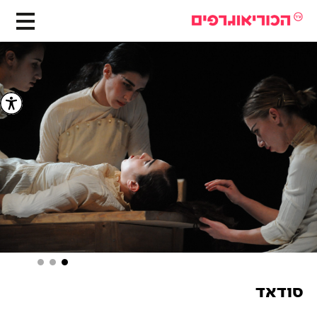
סודאד