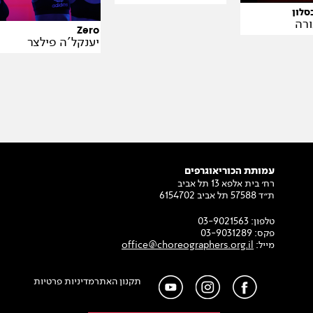
סלון
ורה
Zero
יענקל'ה פילצר
עמותת הכוריאוגרפים
רח׳ בית אלפא 13 תל אביב
ת״ד 57588 תל אביב 6154702
טלפון:
03-9021563
פקס:
03-9031289
מייל:
office@choreographers.org.il
תקנון האתר
מדיניות פרטיות