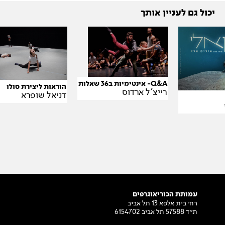
יכול גם לעניין אותך
Q&A- אינטימיות ב36 שאלות
הוראות ליצירת סולו
רייצ'ל ארדוס
דניאל שופרא
עמותת הכוריאוגרפים
רח׳ בית אלפא 13 תל אביב
ת״ד 57588 תל אביב 6154702